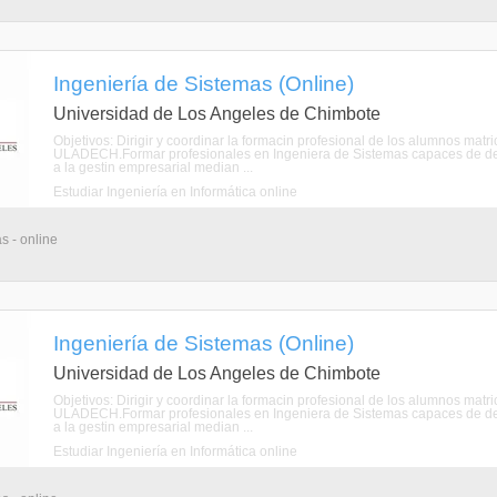
Ingeniería de Sistemas (Online)
Universidad de Los Angeles de Chimbote
Objetivos: Dirigir y coordinar la formacin profesional de los alumnos mat
ULADECH.Formar profesionales en Ingeniera de Sistemas capaces de de
a la gestin empresarial median ...
Estudiar Ingeniería en Informática online
s - online
Ingeniería de Sistemas (Online)
Universidad de Los Angeles de Chimbote
Objetivos: Dirigir y coordinar la formacin profesional de los alumnos mat
ULADECH.Formar profesionales en Ingeniera de Sistemas capaces de de
a la gestin empresarial median ...
Estudiar Ingeniería en Informática online