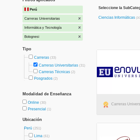
Seleccione la SubCateg
Perú
Ciencias Informáticas
(3
Carreras Universitarias
Informática y Tecnología
Bolognesi
Tipo
Carreras
(33)
Carreras Universitarias
(31)
Carreras Técnicas
(2)
Posgrados
(2)
Modalidad de Enseñanza
Online
(30)
Carreras Universi
Presencial
(1)
Ubicación
Perú
(251)
Lima
(61)