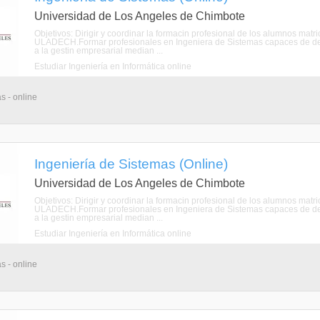
Universidad de Los Angeles de Chimbote
Objetivos: Dirigir y coordinar la formacin profesional de los alumnos mat
ULADECH.Formar profesionales en Ingeniera de Sistemas capaces de de
a la gestin empresarial median ...
Estudiar Ingeniería en Informática online
s - online
Ingeniería de Sistemas (Online)
Universidad de Los Angeles de Chimbote
Objetivos: Dirigir y coordinar la formacin profesional de los alumnos mat
ULADECH.Formar profesionales en Ingeniera de Sistemas capaces de de
a la gestin empresarial median ...
Estudiar Ingeniería en Informática online
s - online