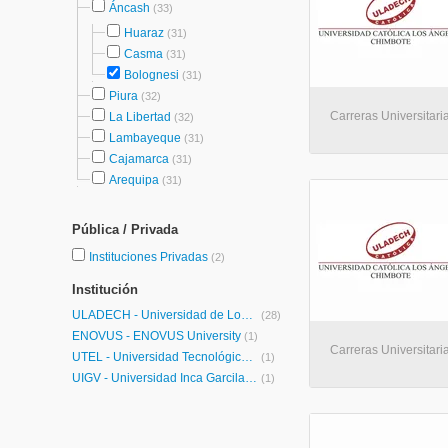
Áncash
(33)
Huaraz
(31)
Casma
(31)
Bolognesi
(31)
Piura
(32)
Carreras Universitari
La Libertad
(32)
Lambayeque
(31)
Cajamarca
(31)
Arequipa
(31)
Pública / Privada
Instituciones Privadas
(2)
Institución
ULADECH - Universidad de Los Angeles de Chimbote
(28)
ENOVUS - ENOVUS University
(1)
Carreras Universitaria
UTEL - Universidad Tecnológica Latinoamericana en Línea Perú
(1)
UIGV - Universidad Inca Garcilaso de la Vega
(1)