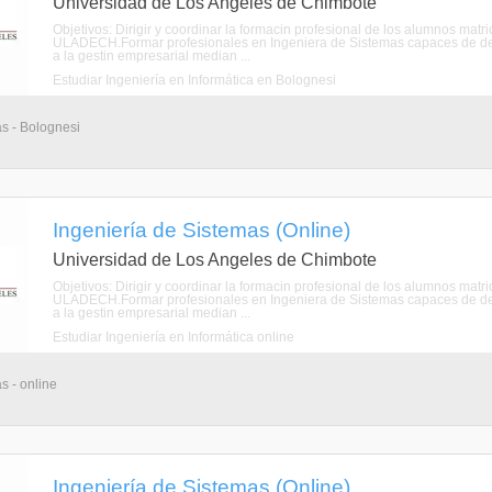
Universidad de Los Angeles de Chimbote
Objetivos: Dirigir y coordinar la formacin profesional de los alumnos mat
ULADECH.Formar profesionales en Ingeniera de Sistemas capaces de de
a la gestin empresarial median ...
Estudiar Ingeniería en Informática en Bolognesi
as - Bolognesi
Ingeniería de Sistemas (Online)
Universidad de Los Angeles de Chimbote
Objetivos: Dirigir y coordinar la formacin profesional de los alumnos mat
ULADECH.Formar profesionales en Ingeniera de Sistemas capaces de de
a la gestin empresarial median ...
Estudiar Ingeniería en Informática online
s - online
Ingeniería de Sistemas (Online)