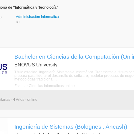
oría de "Informática y Tecnología"
Administración Informática
0)
(1)
Bachelor en Ciencias de la Computación (Onli
ENOVUS University
Título ofrecido: Ingeniería Sistemas e Informática. Transforma el futuro 
prepara para liderar el desarrollo de software, modelar procesos de neg
metodologas tradicional ...
Estudiar Ciencias Informáticas online
tarias - 4 Años - online
Ingeniería de Sistemas (Bolognesi, Áncash)