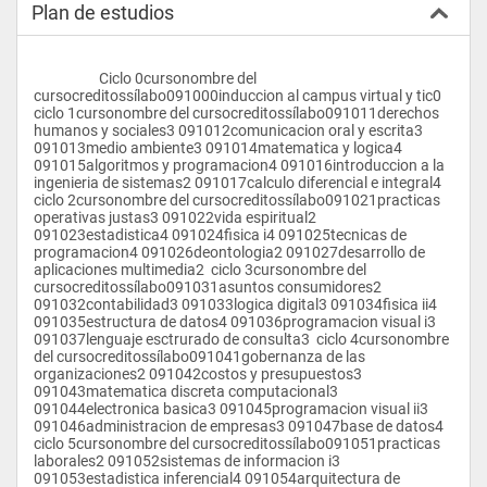
Plan de estudios
como pilotos de preparación pre profesional y a la vez brinden 
servicio comunitario de calidad y bajo costo.
Solicitar, coordinar y supervisar el dictado de las asignaturas 
                    Ciclo 0cursonombre del 
que constituyen el Plan de estudios.
cursocreditossílabo091000induccion al campus virtual y tic0  
ciclo 1cursonombre del cursocreditossílabo091011derechos 
Capacitar a los recursos humanos de la Escuela mediante la 
humanos y sociales3 091012comunicacion oral y escrita3 
celebración de convenios con Universidades e Instituciones de 
091013medio ambiente3 091014matematica y logica4 
prestigio que están a la vanguardia de la tecnología de la 
091015algoritmos y programacion4 091016introduccion a la 
información, fomentando el intercambio tecnológico.
ingenieria de sistemas2 091017calculo diferencial e integral4  
ciclo 2cursonombre del cursocreditossílabo091021practicas 
Fomentar unidades de producción, que generen sus propios 
operativas justas3 091022vida espiritual2 
recursos, aprovechando el nivel de experiencia de los docentes 
091023estadistica4 091024fisica i4 091025tecnicas de 
y administrativos.
programacion4 091026deontologia2 091027desarrollo de 
aplicaciones multimedia2  ciclo 3cursonombre del 
Mejorar la administración y organización de la Escuela de 
cursocreditossílabo091031asuntos consumidores2 
Ingeniería de Sistemas y Facultad de Ingeniería, que permita el 
091032contabilidad3 091033logica digital3 091034fisica ii4 
desarrollo, comunicación y toma de decisiones fluidos 
091035estructura de datos4 091036programacion visual i3 
facilitando la concreción de iniciativas modernas e 
091037lenguaje esctrurado de consulta3  ciclo 4cursonombre 
innovadoras.
del cursocreditossílabo091041gobernanza de las 
organizaciones2 091042costos y presupuestos3 
Garantizar las condiciones de equipamiento e infraestructura 
091043matematica discreta computacional3 
de la Escuela., estableciendo una plataforma moderna que 
091044electronica basica3 091045programacion visual ii3 
brinde un servicio adecuado a los estudiantes.
091046administracion de empresas3 091047base de datos4  
ciclo 5cursonombre del cursocreditossílabo091051practicas 
Realización de Seminarios, Cursos, Talleres, Charlas referente 
laborales2 091052sistemas de informacion i3 
a las nuevas tendencias tecnológicas en Sistemas.
091053estadistica inferencial4 091054arquitectura de 