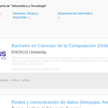
oría de "Informática y Tecnología"
Hardware, Redes y
Administración Informática
9)
Seguridad
(1)
(1)
Bachelor en Ciencias de la Computación (Onli
ENOVUS University
Título ofrecido: Ingeniería Sistemas e Informática. Transforma el futuro 
prepara para liderar el desarrollo de software, modelar procesos de neg
metodologas tradicional ...
Estudiar Ciencias Informáticas online
tarias - 4 Años - online
Redes y comunicación de datos (Arequipa, Ar