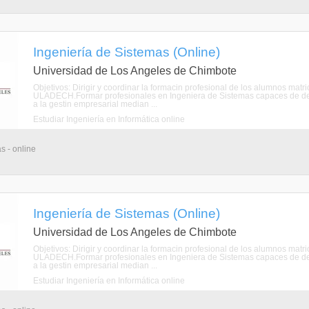
Ingeniería de Sistemas (Online)
Universidad de Los Angeles de Chimbote
Objetivos: Dirigir y coordinar la formacin profesional de los alumnos mat
ULADECH.Formar profesionales en Ingeniera de Sistemas capaces de de
a la gestin empresarial median ...
Estudiar Ingeniería en Informática online
s - online
Ingeniería de Sistemas (Online)
Universidad de Los Angeles de Chimbote
Objetivos: Dirigir y coordinar la formacin profesional de los alumnos mat
ULADECH.Formar profesionales en Ingeniera de Sistemas capaces de de
a la gestin empresarial median ...
Estudiar Ingeniería en Informática online