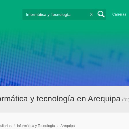
X
Carreras
formática y tecnología en Arequipa
(31
sitarias
/
Informática y Tecnología
/
Arequipa