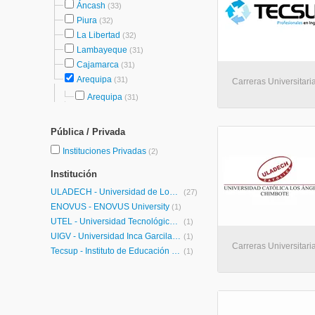
Áncash
(33)
Piura
(32)
La Libertad
(32)
Lambayeque
(31)
Cajamarca
(31)
Arequipa
(31)
Carreras Universitari
Arequipa
(31)
Pública / Privada
Instituciones Privadas
(2)
Institución
ULADECH - Universidad de Los Angeles de Chimbote
(27)
ENOVUS - ENOVUS University
(1)
UTEL - Universidad Tecnológica Latinoamericana en Línea Perú
(1)
UIGV - Universidad Inca Garcilaso de la Vega
(1)
Carreras Universitaria
Tecsup - Instituto de Educación Superior
(1)