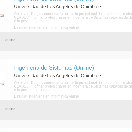
Universidad de Los Angeles de Chimbote
Objetivos: Dirigir y coordinar la formacin profesional de los alumnos mat
ULADECH.Formar profesionales en Ingeniera de Sistemas capaces de de
a la gestin empresarial median ...
Estudiar Ingeniería en Informática online
s - online
Ingeniería de Sistemas (Online)
Universidad de Los Angeles de Chimbote
Objetivos: Dirigir y coordinar la formacin profesional de los alumnos mat
ULADECH.Formar profesionales en Ingeniera de Sistemas capaces de de
a la gestin empresarial median ...
Estudiar Ingeniería en Informática online
s - online