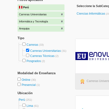
Seleccione la SubCateg
Perú
Ciencias Informáticas
(2
Carreras Universitarias
Informática y Tecnología
Arequipa
Tipo
Carreras
(33)
Carreras Universitarias
(31)
Carreras Técnicas
(2)
Posgrados
(2)
Modalidad de Enseñanza
Online
(30)
Carreras Universi
Presencial
(1)
Ubicación
Perú
(251)
Lima
(61)