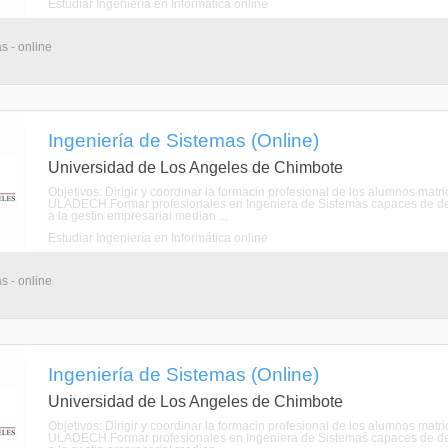
Estudiar Ingeniería en Informática online
s - online
Ingeniería de Sistemas (Online)
Universidad de Los Angeles de Chimbote
Objetivos: Dirigir y coordinar la formacin profesional de los alumnos mat
ULADECH.Formar profesionales en Ingeniera de Sistemas capaces de de
a la gestin empresarial median ...
Estudiar Ingeniería en Informática online
s - online
Ingeniería de Sistemas (Online)
Universidad de Los Angeles de Chimbote
Objetivos: Dirigir y coordinar la formacin profesional de los alumnos mat
ULADECH.Formar profesionales en Ingeniera de Sistemas capaces de de