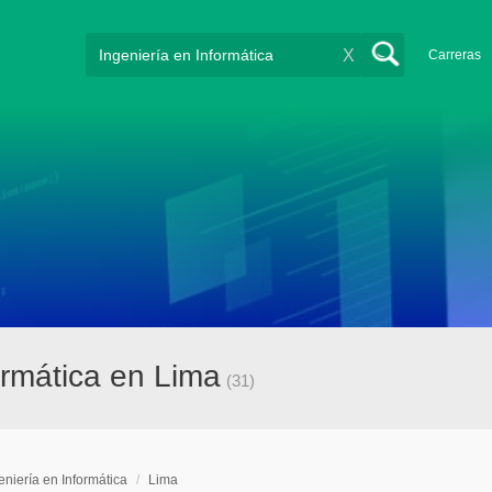
X
Carreras
ormática en Lima
(31)
eniería en Informática
/
Lima