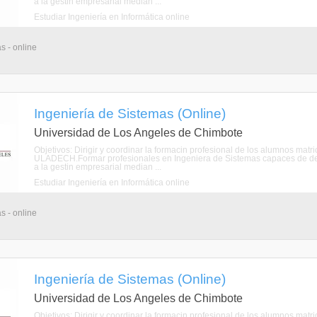
a la gestin empresarial median ...
Estudiar Ingeniería en Informática online
s - online
Ingeniería de Sistemas (Online)
Universidad de Los Angeles de Chimbote
Objetivos: Dirigir y coordinar la formacin profesional de los alumnos mat
ULADECH.Formar profesionales en Ingeniera de Sistemas capaces de de
a la gestin empresarial median ...
Estudiar Ingeniería en Informática online
s - online
Ingeniería de Sistemas (Online)
Universidad de Los Angeles de Chimbote
Objetivos: Dirigir y coordinar la formacin profesional de los alumnos mat