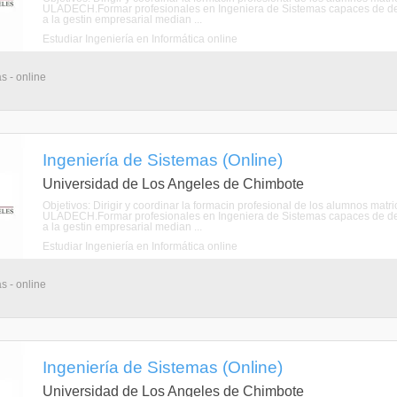
ULADECH.Formar profesionales en Ingeniera de Sistemas capaces de de
a la gestin empresarial median ...
Estudiar Ingeniería en Informática online
s - online
Ingeniería de Sistemas (Online)
Universidad de Los Angeles de Chimbote
Objetivos: Dirigir y coordinar la formacin profesional de los alumnos mat
ULADECH.Formar profesionales en Ingeniera de Sistemas capaces de de
a la gestin empresarial median ...
Estudiar Ingeniería en Informática online
s - online
Ingeniería de Sistemas (Online)
Universidad de Los Angeles de Chimbote