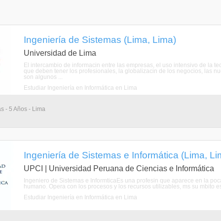
Ingeniería de Sistemas (Lima, Lima)
Universidad de Lima
El intercambio de informacin entre las empresas, el uso intensivo de la te
que deben tener los profesionales, la globalizacin de los negocios, las nu
son algunos ...
Estudiar Ingeniería en Informática en Lima
as - 5 Años - Lima
Ingeniería de Sistemas e Informática (Lima, Li
UPCI | Universidad Peruana de Ciencias e Informática
Ingeniero de Sistemas e InformticaEs una profesin que aparece en la p
humano. Opera con los procesos y los recursos utilizables, ms su mbito es
Estudiar Ingeniería en Informática en Lima