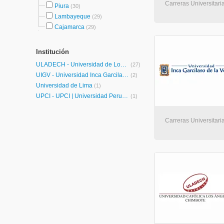
Carreras Universitari
Piura
(30)
Lambayeque
(29)
Cajamarca
(29)
Institución
ULADECH - Universidad de Los Angeles de Chimbote
(27)
UIGV - Universidad Inca Garcilaso de la Vega
(2)
Universidad de Lima
(1)
UPCI - UPCI | Universidad Peruana de Ciencias e Informática
(1)
Carreras Universitari