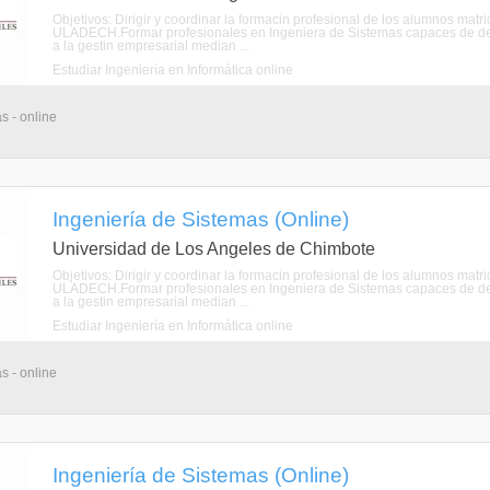
Objetivos: Dirigir y coordinar la formacin profesional de los alumnos mat
ULADECH.Formar profesionales en Ingeniera de Sistemas capaces de de
a la gestin empresarial median ...
Estudiar Ingeniería en Informática online
s - online
Ingeniería de Sistemas (Online)
Universidad de Los Angeles de Chimbote
Objetivos: Dirigir y coordinar la formacin profesional de los alumnos mat
ULADECH.Formar profesionales en Ingeniera de Sistemas capaces de de
a la gestin empresarial median ...
Estudiar Ingeniería en Informática online
s - online
Ingeniería de Sistemas (Online)