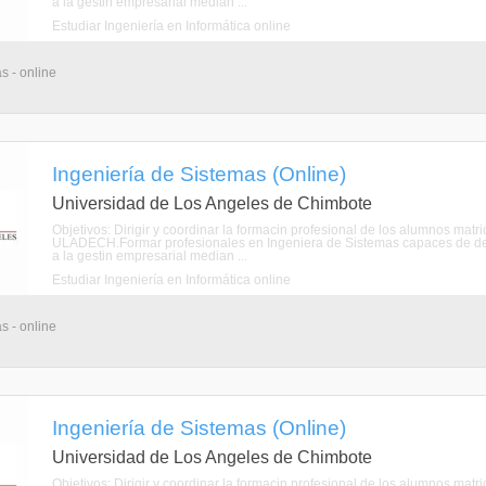
a la gestin empresarial median ...
Estudiar Ingeniería en Informática online
s - online
Ingeniería de Sistemas (Online)
Universidad de Los Angeles de Chimbote
Objetivos: Dirigir y coordinar la formacin profesional de los alumnos mat
ULADECH.Formar profesionales en Ingeniera de Sistemas capaces de de
a la gestin empresarial median ...
Estudiar Ingeniería en Informática online
s - online
Ingeniería de Sistemas (Online)
Universidad de Los Angeles de Chimbote
Objetivos: Dirigir y coordinar la formacin profesional de los alumnos mat