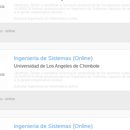
Objetivos: Dirigir y coordinar la formacin profesional de los alumnos mat
ULADECH.Formar profesionales en Ingeniera de Sistemas capaces de de
a la gestin empresarial median ...
Estudiar Ingeniería en Informática online
s - online
Ingeniería de Sistemas (Online)
Universidad de Los Angeles de Chimbote
Objetivos: Dirigir y coordinar la formacin profesional de los alumnos mat
ULADECH.Formar profesionales en Ingeniera de Sistemas capaces de de
a la gestin empresarial median ...
Estudiar Ingeniería en Informática online
s - online
Ingeniería de Sistemas (Online)