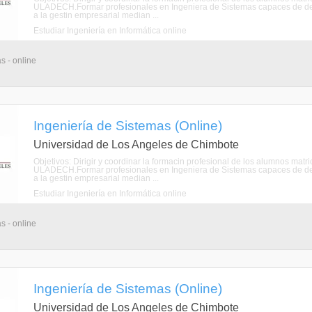
ULADECH.Formar profesionales en Ingeniera de Sistemas capaces de de
a la gestin empresarial median ...
Estudiar Ingeniería en Informática online
s - online
Ingeniería de Sistemas (Online)
Universidad de Los Angeles de Chimbote
Objetivos: Dirigir y coordinar la formacin profesional de los alumnos mat
ULADECH.Formar profesionales en Ingeniera de Sistemas capaces de de
a la gestin empresarial median ...
Estudiar Ingeniería en Informática online
s - online
Ingeniería de Sistemas (Online)
Universidad de Los Angeles de Chimbote