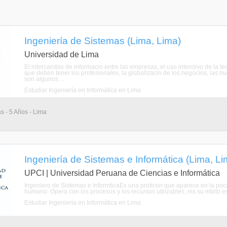
Ingeniería de Sistemas (Lima, Lima)
Universidad de Lima
El intercambio de informacin entre las empresas, el uso intensivo de la te
que deben tener los profesionales, la globalizacin de los negocios, las nu
son algunos ...
Estudiar Ingeniería en Informática en Lima
as - 5 Años - Lima
Ingeniería de Sistemas e Informática (Lima, Li
UPCI | Universidad Peruana de Ciencias e Informática
Ingeniero de Sistemas e InformticaEs una profesin que aparece en la p
humano. Opera con los procesos y los recursos utilizables, ms su mbito es
Estudiar Ingeniería en Informática en Lima