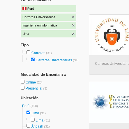
Perú
Carreras Universitarias
Ingeniería en Informática
Lima
Tipo
Carreras
(31)
Carreras Universitarias
(31)
Carreras Universitari
Modalidad de Enseñanza
Online
(28)
Presencial
(3)
Ubicación
Perú
(150)
Lima
(31)
Lima
(31)
Áncash
(31)