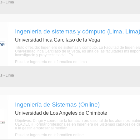
as - Lima
Ingeniería de sistemas y cómputo (Lima, Lima
Universidad Inca Garcilaso de la Vega
Título ofrecido: Ingeniero de sistemas y computo. La Facultad de Ingeni
Universidad Inca Garcilaso de la Vega, es una de las facultades ms impor
investigacin y proyeccin social. Es ...
Estudiar Ingeniería en Informática en Lima
as - Lima
Ingeniería de Sistemas (Online)
Universidad de Los Angeles de Chimbote
Objetivos: Dirigir y coordinar la formacin profesional de los alumnos mat
ULADECH.Formar profesionales en Ingeniera de Sistemas capaces de de
a la gestin empresarial median ...
Estudiar Ingeniería en Informática online