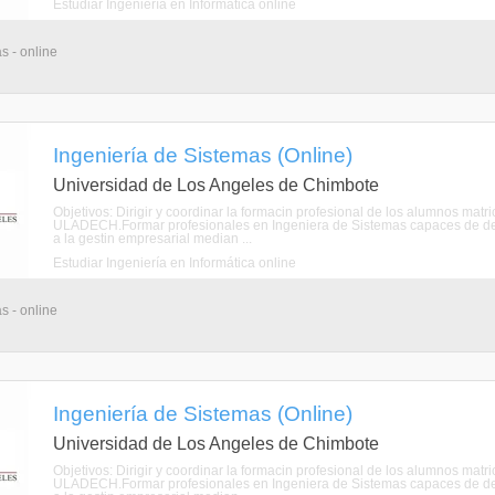
Estudiar Ingeniería en Informática online
s - online
Ingeniería de Sistemas (Online)
Universidad de Los Angeles de Chimbote
Objetivos: Dirigir y coordinar la formacin profesional de los alumnos mat
ULADECH.Formar profesionales en Ingeniera de Sistemas capaces de de
a la gestin empresarial median ...
Estudiar Ingeniería en Informática online
s - online
Ingeniería de Sistemas (Online)
Universidad de Los Angeles de Chimbote
Objetivos: Dirigir y coordinar la formacin profesional de los alumnos mat
ULADECH.Formar profesionales en Ingeniera de Sistemas capaces de de