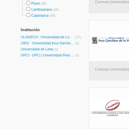
Carreras Universitari
Piura
(30)
Lambayeque
(29)
Cajamarca
(29)
Institución
ULADECH - Universidad de Los Angeles de Chimbote
(27)
UIGV - Universidad Inca Garcilaso de la Vega
(2)
Universidad de Lima
(1)
UPCI - UPCI | Universidad Peruana de Ciencias e Informática
(1)
Carreras Universitari