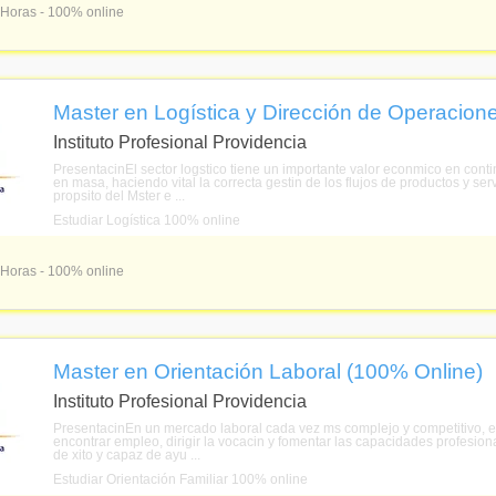
 Horas - 100% online
Master en Logística y Dirección de Operacion
Instituto Profesional Providencia
PresentacinEl sector logstico tiene un importante valor econmico en conti
en masa, haciendo vital la correcta gestin de los flujos de productos y se
propsito del Mster e ...
Estudiar Logística 100% online
 Horas - 100% online
Master en Orientación Laboral (100% Online)
Instituto Profesional Providencia
PresentacinEn un mercado laboral cada vez ms complejo y competitivo, el
encontrar empleo, dirigir la vocacin y fomentar las capacidades profesion
de xito y capaz de ayu ...
Estudiar Orientación Familiar 100% online