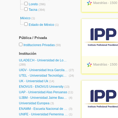
Maestrías - 1500
Loreto
(396)
Tacna
(394)
México
(1)
Estado de México
(1)
Pública / Privada
Instituciones Privadas
(59)
Institución
ULADECH - Universidad de Los Angeles de Chimbote
Maestrías - 1500
(289)
UIGV - Universidad Inca Garcilaso de la Vega
(27)
UTEL - Universidad Tecnológica Latinoamericana en Línea Perú
(24)
UK - Universidad Uk
(14)
ENOVUS - ENOVUS University
(13)
UAP - Universidad Alas Peruanas
(11)
UJBM - Universidad Jaime Bausate y Meza
(4)
Universidad Europea
(3)
ENAMM - Escuela Nacional de Marina Mercante - Almirante Miguel Grau
(3)
UNIFÉ - Universidad Femenina del Sagrado Corazón
(1)