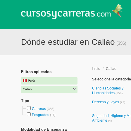
Dónde estudiar en Callao
(396)
Inicio
/
Callao
Filtros aplicados
Seleccione la categoría
Perú
Ciencias Sociales y
Callao
Humanidades
(156)
Tipo
Derecho y Leyes
(27)
Carreras
(385)
Posgrados
(11)
Seguridad, Higiene y M
Ambiente
(4)
Modalidad de Enseñanza