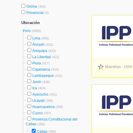
Online
(393)
Presencial
(3)
Ubicación
Perú
(6999)
Lima
(890)
Áncash
(431)
Arequipa
(423)
La Libertad
(422)
Piura
(417)
Maestrías - 1500
Cajamarca
(414)
Lambayeque
(410)
Junín
(408)
Ica
(404)
Ayacucho
(401)
Ucayali
(398)
Huancavelica
(398)
Cuzco
(397)
Provincia Constitucional del
Callao
(396)
Callao
(396)