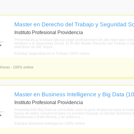
Master en Derecho del Trabajo y Seguridad So
Instituto Profesional Providencia
PresentacinLa realidad laboral exige profesionales de alto nivel que con
relativos a la Seguridad Social. El fin del Master Derecho del Trabajo y Se
directivos de xito. Impul ...
Estudiar Seguridad en el Trabajo 100% online
 Horas - 100% online
Master en Business Intelligence y Big Data (1
Instituto Profesional Providencia
PresentacinEl Big Data se consolida como la gran tendencia para el trat
bases de datos convencionales no pueden manejar. El Master Business I
Warehouse y Data Mining; y se enfoca a ...
Estudiar Business Intelligence 100% online