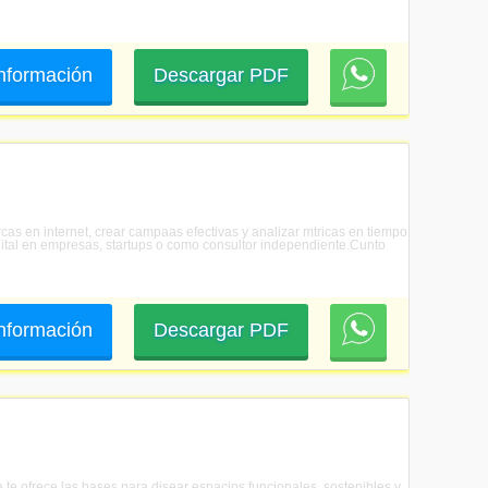
 información
Descargar PDF
rcas en internet, crear campaas efectivas y analizar mtricas en tiempo
igital en empresas, startups o como consultor independiente.Cunto
 información
Descargar PDF
a te ofrece las bases para disear espacios funcionales, sostenibles y