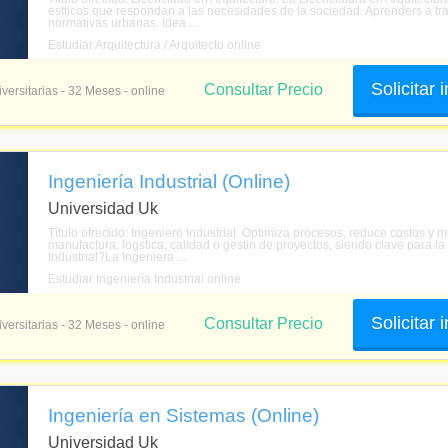
estticos que respondan a las necesidades de la sociedad. Aprenders a tra
normativas urbanas. Idea ...
Estudiar Arquitectura / Arquitecto online
Solicitar
Consultar Precio
versitarias - 32 Meses - online
Ingeniería Industrial (Online)
Universidad Uk
Título ofrecido: Ingeniero Industrial. Optimiza procesos, reduce costos y m
manufactura, logstica, calidad o gestin de proyectos, siendo clave para la
Industrial?La Ingeniera ...
Estudiar Ingeniería Industrial online
Solicitar
Consultar Precio
versitarias - 32 Meses - online
Ingeniería en Sistemas (Online)
Universidad Uk