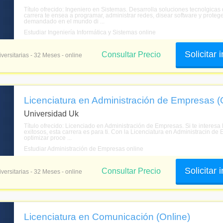
Título ofrecido: Ingeniero en Sistemas. Desarrolla soluciones tecnolgicas
carrera te ensea a programar, administrar redes, disear software y protege
demandado en el mundo di ...
Estudiar Ingeniería Informática y Sistemas online
Solicitar
Consultar Precio
versitarias - 32 Meses - online
Licenciatura en Administración de Empresas (
Universidad Uk
Título ofrecido: Licenciado en Administración de Empresas. Si te interesa
exitosos, esta carrera es para ti. Con la Licenciatura en Administracin d
optimizar proce ...
Estudiar Administración de Empresas online
Solicitar
Consultar Precio
versitarias - 32 Meses - online
Licenciatura en Comunicación (Online)