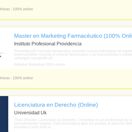
 Horas - 100% online
Master en Marketing Farmacéutico (100% Onli
Instituto Profesional Providencia
PresentacinEl mercado farmacutico necesita nuevas estrategias de marketi
imprescindible conocer el entorno farmacutico y las herramientas y estr
conseguir una gestin pti ...
Estudiar Marketing 100% online
 Horas - 100% online
Licenciatura en Derecho (Online)
Universidad Uk
Título ofrecido: Licenciado en Derecho. Convirtete en un profesional de l
procedimientos legales. Esta licenciatura abre las puertas al ejercicio lib
privadas.Cunto dura la ...