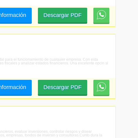
 información
Descargar PDF
ntal para el funcionamiento de cualquier empresa. Con esta
es fiscales y analizar estados financieros. Una excelente opcin si
 información
Descargar PDF
ncieros, evaluar inversiones, controlar riesgos y disear
os, empresas, fondos de inversin y consultoras.Cunto dura la