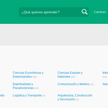
Carreras
Ciencias Económicas y
Ciencias Exactas y
Info
Empresariales
Naturales
(80)
(42)
(34)
Espiritualidad y
Comunicación y Medios
Sal
(11)
Pseudociencias
(22)
edio
Logística y Transporte
Arquitectura, Construcción
(4)
y Decoración
(2)