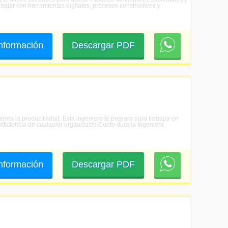
bajar con herramientas digitales, procesos constructivos y
 información
Descargar PDF
ejora la productividad. Esta ingeniera te prepara para trabajar en
 eficiencia de cualquier organizacin.Cunto dura la Ingeniera
 información
Descargar PDF