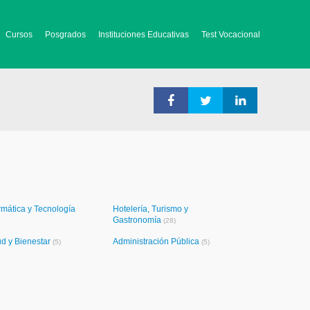
Cursos
Posgrados
Instituciones Educativas
Test Vocacional
rmática y Tecnología
Hotelería, Turismo y
Gastronomía
(28)
ud y Bienestar
Administración Pública
(5)
(5)