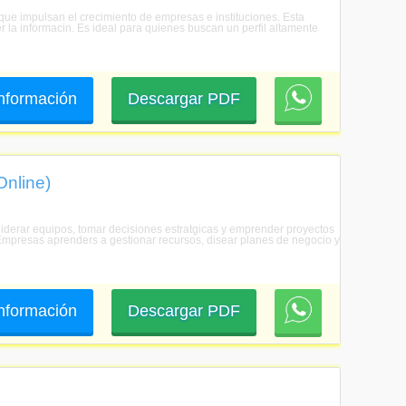
 que impulsan el crecimiento de empresas e instituciones. Esta
r la informacin. Es ideal para quienes buscan un perfil altamente
 información
Descargar PDF
Online)
 liderar equipos, tomar decisiones estratgicas y emprender proyectos
e Empresas aprenders a gestionar recursos, disear planes de negocio y
 información
Descargar PDF