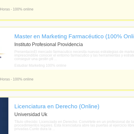
 Horas - 100% online
Master en Marketing Farmacéutico (100% Onli
Instituto Profesional Providencia
PresentacinEl mercado farmacutico necesita nuevas estrategias de marketi
imprescindible conocer el entorno farmacutico y las herramientas y estr
conseguir una gestin pti ...
Estudiar Marketing 100% online
 Horas - 100% online
Licenciatura en Derecho (Online)
Universidad Uk
Título ofrecido: Licenciado en Derecho. Convirtete en un profesional de l
procedimientos legales. Esta licenciatura abre las puertas al ejercicio lib
privadas.Cunto dura la ...