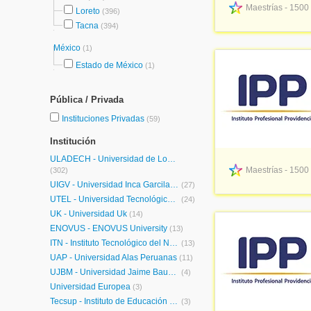
Maestrías - 1500
Loreto
(396)
Tacna
(394)
México
(1)
Estado de México
(1)
Pública / Privada
Instituciones Privadas
(59)
Institución
ULADECH - Universidad de Los Angeles de Chimbote
Maestrías - 1500
(302)
UIGV - Universidad Inca Garcilaso de la Vega
(27)
UTEL - Universidad Tecnológica Latinoamericana en Línea Perú
(24)
UK - Universidad Uk
(14)
ENOVUS - ENOVUS University
(13)
ITN - Instituto Tecnológico del Norte
(13)
UAP - Universidad Alas Peruanas
(11)
UJBM - Universidad Jaime Bausate y Meza
(4)
Universidad Europea
(3)
Tecsup - Instituto de Educación Superior
(3)