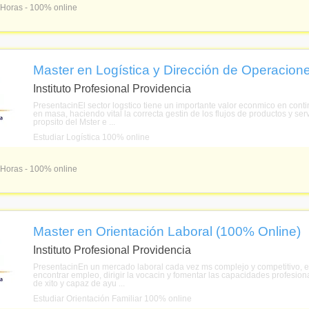
 Horas - 100% online
Master en Logística y Dirección de Operacion
Instituto Profesional Providencia
PresentacinEl sector logstico tiene un importante valor econmico en conti
en masa, haciendo vital la correcta gestin de los flujos de productos y se
propsito del Mster e ...
Estudiar Logística 100% online
 Horas - 100% online
Master en Orientación Laboral (100% Online)
Instituto Profesional Providencia
PresentacinEn un mercado laboral cada vez ms complejo y competitivo, el
encontrar empleo, dirigir la vocacin y fomentar las capacidades profesion
de xito y capaz de ayu ...
Estudiar Orientación Familiar 100% online