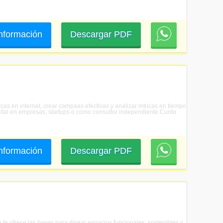
 información
Descargar PDF
rcas en internet, crear campaas efectivas y analizar mtricas en tiempo
igital en empresas, startups o como consultor independiente.Cunto
 información
Descargar PDF
a te ofrece las bases para disear espacios funcionales, sostenibles y