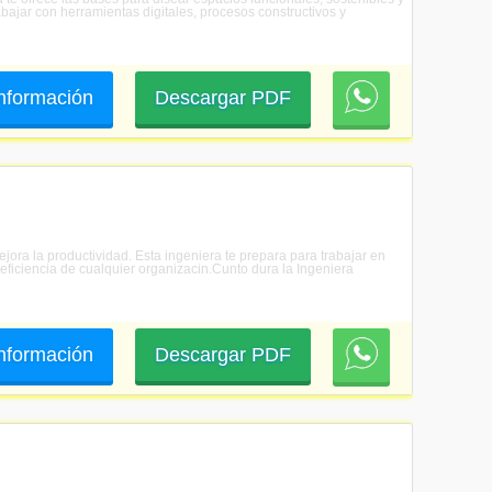
bajar con herramientas digitales, procesos constructivos y
 información
Descargar PDF
ejora la productividad. Esta ingeniera te prepara para trabajar en
 eficiencia de cualquier organizacin.Cunto dura la Ingeniera
 información
Descargar PDF