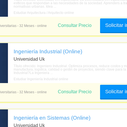
estticos que respondan a las necesidades de la sociedad. Aprenders a tra
normativas urbanas. Idea ...
Estudiar Arquitectura / Arquitecto online
Solicitar
Consultar Precio
versitarias - 32 Meses - online
Ingeniería Industrial (Online)
Universidad Uk
Título ofrecido: Ingeniero Industrial. Optimiza procesos, reduce costos y m
manufactura, logstica, calidad o gestin de proyectos, siendo clave para la
Industrial?La Ingeniera ...
Estudiar Ingeniería Industrial online
Solicitar
Consultar Precio
versitarias - 32 Meses - online
Ingeniería en Sistemas (Online)
Universidad Uk