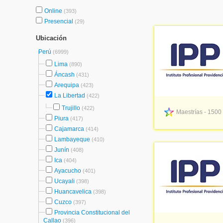
Online
(393)
Presencial
(29)
Ubicación
Perú
(6999)
Lima
(890)
Áncash
(431)
Arequipa
(423)
La Libertad
(422)
Trujillo
(422)
Maestrías - 1500
Piura
(417)
Cajamarca
(414)
Lambayeque
(410)
Junín
(408)
Ica
(404)
Ayacucho
(401)
Ucayali
(398)
Huancavelica
(398)
Cuzco
(397)
Provincia Constitucional del
Callao
(396)