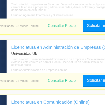
Título ofrecido: Ingeniero en Sistemas. Desarrolla soluciones tecnolgicas
carrera te ensea a programar, administrar redes, disear software y protege
demandado en el mundo di ...
Estudiar Ingeniería Informática y Sistemas online
Solicitar
Consultar Precio
versitarias - 32 Meses - online
Licenciatura en Administración de Empresas (
Universidad Uk
Título ofrecido: Licenciado en Administración de Empresas. Si te interesa
exitosos, esta carrera es para ti. Con la Licenciatura en Administracin d
optimizar proce ...
Estudiar Administración de Empresas online
Solicitar
Consultar Precio
versitarias - 32 Meses - online
Licenciatura en Comunicación (Online)