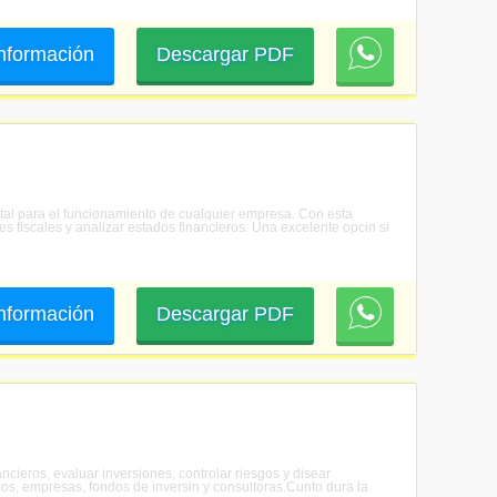
 información
Descargar PDF
ntal para el funcionamiento de cualquier empresa. Con esta
es fiscales y analizar estados financieros. Una excelente opcin si
 información
Descargar PDF
ncieros, evaluar inversiones, controlar riesgos y disear
os, empresas, fondos de inversin y consultoras.Cunto dura la