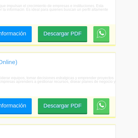
 que impulsan el crecimiento de empresas e instituciones. Esta
r la informacin. Es ideal para quienes buscan un perfil altamente
 información
Descargar PDF
Online)
 liderar equipos, tomar decisiones estratgicas y emprender proyectos
e Empresas aprenders a gestionar recursos, disear planes de negocio y
 información
Descargar PDF