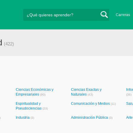
Carreras
d
(422)
Ciencias Económicas y
Ciencias Exactas y
Info
Empresariales
Naturales
(90)
(43)
(36)
Espiritualidad y
Comunicación y Medios
Sal
(11)
Pseudociencias
(23)
Industria
Administración Pública
Art
)
(3)
(3)