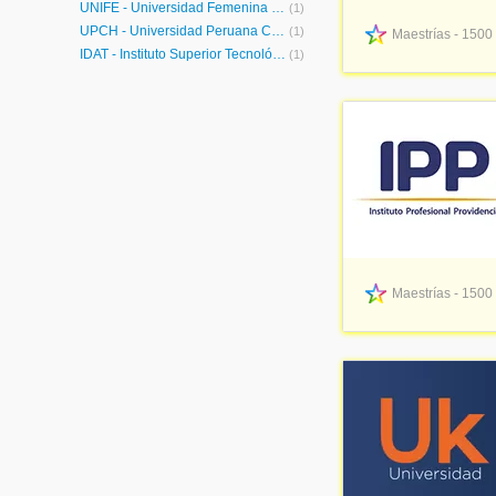
UNIFÉ - Universidad Femenina del Sagrado Corazón
(1)
UPCH - Universidad Peruana Cayetano Heredia
(1)
Maestrías - 1500
IDAT - Instituto Superior Tecnológico IDAT
(1)
Maestrías - 1500