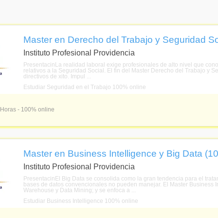
Master en Derecho del Trabajo y Seguridad So
Instituto Profesional Providencia
PresentacinLa realidad laboral exige profesionales de alto nivel que con
relativos a la Seguridad Social. El fin del Master Derecho del Trabajo y Se
directivos de xito. Impul ...
Estudiar Seguridad en el Trabajo 100% online
 Horas - 100% online
Master en Business Intelligence y Big Data (1
Instituto Profesional Providencia
PresentacinEl Big Data se consolida como la gran tendencia para el trat
bases de datos convencionales no pueden manejar. El Master Business I
Warehouse y Data Mining; y se enfoca a ...
Estudiar Business Intelligence 100% online