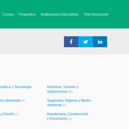
Cursos
Posgrados
Instituciones Educativas
Test Vocacional
rmática y Tecnología
Hotelería, Turismo y
Gastronomía
(30)
ud y Bienestar
Seguridad, Higiene y Medio
(8)
Ambiente
(4)
e y Diseño
Arquitectura, Construcción
(2)
y Decoración
(2)