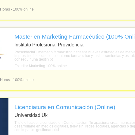
 Horas - 100% online
Master en Marketing Farmacéutico (100% Onli
Instituto Profesional Providencia
PresentacinEl mercado farmacutico necesita nuevas estrategias de marketi
imprescindible conocer el entorno farmacutico y las herramientas y estr
conseguir una gestin pti ...
Estudiar Marketing 100% online
 Horas - 100% online
Licenciatura en Comunicación (Online)
Universidad Uk
Título ofrecido: Licenciado en Comunicación. Te apasiona crear mensajes
desarrollarte en medios digitales, televisin, redes sociales, agencias o
con impacto, gestionar crisi ...