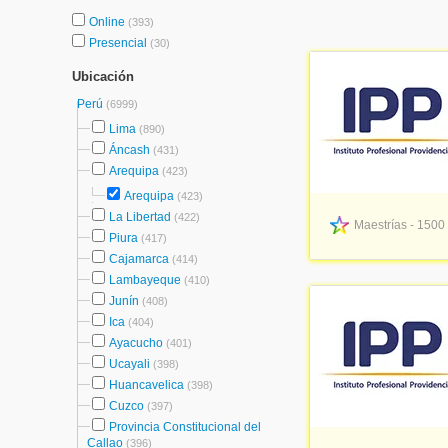
Online
(393)
Presencial
(30)
Ubicación
Perú
(6999)
Lima
(890)
Áncash
(431)
Arequipa
(423)
Arequipa
(423)
La Libertad
(422)
Maestrías - 1500
Piura
(417)
Cajamarca
(414)
Lambayeque
(410)
Junín
(408)
Ica
(404)
Ayacucho
(401)
Ucayali
(398)
Huancavelica
(398)
Cuzco
(397)
Provincia Constitucional del
Callao
(396)