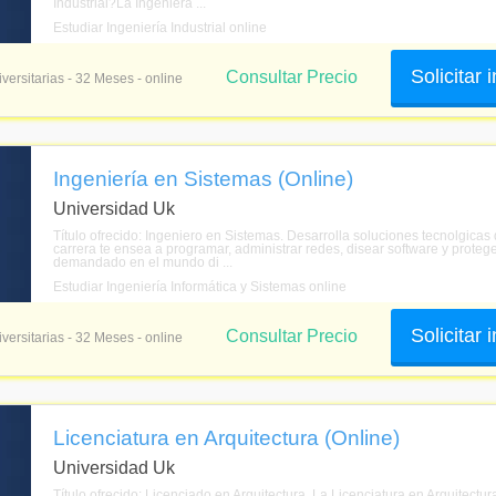
Industrial?La Ingeniera ...
Estudiar Ingeniería Industrial online
Solicitar
Consultar Precio
versitarias - 32 Meses - online
Ingeniería en Sistemas (Online)
Universidad Uk
Título ofrecido: Ingeniero en Sistemas. Desarrolla soluciones tecnolgicas
carrera te ensea a programar, administrar redes, disear software y protege
demandado en el mundo di ...
Estudiar Ingeniería Informática y Sistemas online
Solicitar
Consultar Precio
versitarias - 32 Meses - online
Licenciatura en Arquitectura (Online)
Universidad Uk
Título ofrecido: Licenciado en Arquitectura. La Licenciatura en Arquitectur