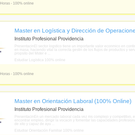
 Horas - 100% online
Master en Logística y Dirección de Operacion
Instituto Profesional Providencia
PresentacinEl sector logstico tiene un importante valor econmico en conti
en masa, haciendo vital la correcta gestin de los flujos de productos y se
propsito del Mster e ...
Estudiar Logística 100% online
 Horas - 100% online
Master en Orientación Laboral (100% Online)
Instituto Profesional Providencia
PresentacinEn un mercado laboral cada vez ms complejo y competitivo, el
encontrar empleo, dirigir la vocacin y fomentar las capacidades profesion
de xito y capaz de ayu ...
Estudiar Orientación Familiar 100% online