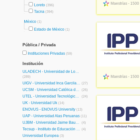
Maestrías - 1500
Loreto
(396)
Tacna
(394)
México
(1)
Estado de México
(1)
Pública / Privada
Instituciones Privadas
(59)
Institución
ULADECH - Universidad de Los Angeles de Chimbote
Maestrías - 1500
(289)
UIGV - Universidad Inca Garcilaso de la Vega
(27)
UCSM - Universidad Católica de Santa María
(26)
UTEL - Universidad Tecnológica Latinoamericana en Línea Perú
(24)
UK - Universidad Uk
(14)
ENOVUS - ENOVUS University
(13)
UAP - Universidad Alas Peruanas
(11)
UJBM - Universidad Jaime Bausate y Meza
(4)
Tecsup - Instituto de Educación Superior
(4)
Universidad Europea
(3)