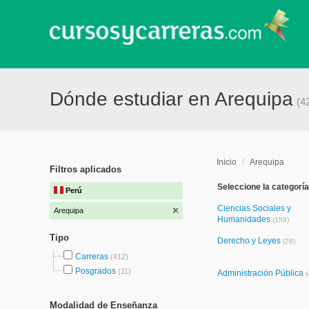
Dónde estudiar en Arequipa
(4
Inicio
/
Arequipa
Filtros aplicados
Seleccione la categoría
Perú
Ciencias Sociales y
Arequipa
Humanidades
(159)
Tipo
Derecho y Leyes
(28)
Carreras
(412)
Posgrados
(11)
Administración Pública
(
Modalidad de Enseñanza