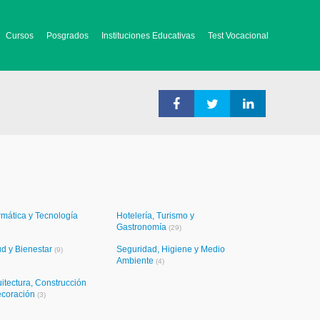
Cursos
Posgrados
Instituciones Educativas
Test Vocacional
rmática y Tecnología
Hotelería, Turismo y
Gastronomía
(29)
ud y Bienestar
Seguridad, Higiene y Medio
(9)
Ambiente
(4)
itectura, Construcción
ecoración
(3)