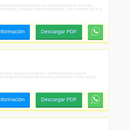
ntal para el funcionamiento de cualquier empresa. Con esta
es fiscales y analizar estados financieros. Una excelente opcin si
 información
Descargar PDF
ncieros, evaluar inversiones, controlar riesgos y disear
os, empresas, fondos de inversin y consultoras.Cunto dura la
 información
Descargar PDF