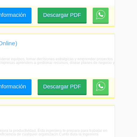
 información
Descargar PDF
Online)
 liderar equipos, tomar decisiones estratgicas y emprender proyectos
e Empresas aprenders a gestionar recursos, disear planes de negocio y
 información
Descargar PDF
ejora la productividad. Esta ingeniera te prepara para trabajar en
 eficiencia de cualquier organizacin.Cunto dura la Ingeniera