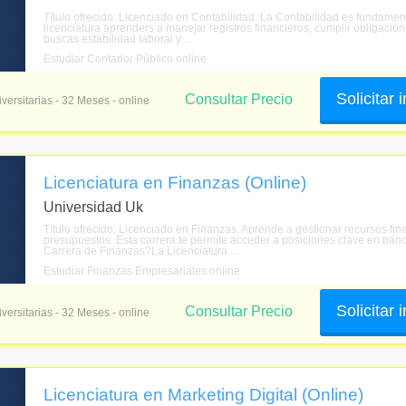
Título ofrecido: Licenciado en Contabilidad. La Contabilidad es fundame
licenciatura aprenders a manejar registros financieros, cumplir obligacion
buscas estabilidad laboral y ...
Estudiar Contador Público online
Solicitar
Consultar Precio
versitarias - 32 Meses - online
Licenciatura en Finanzas (Online)
Universidad Uk
Título ofrecido: Licenciado en Finanzas. Aprende a gestionar recursos fina
presupuestos. Esta carrera te permite acceder a posiciones clave en banc
Carrera de Finanzas?La Licenciatura ...
Estudiar Finanzas Empresariales online
Solicitar
Consultar Precio
versitarias - 32 Meses - online
Licenciatura en Marketing Digital (Online)