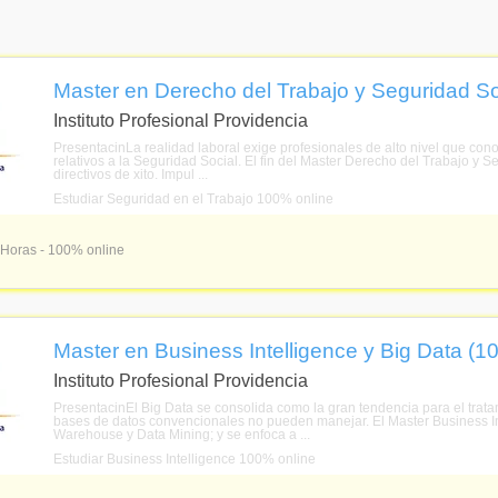
Master en Derecho del Trabajo y Seguridad So
Instituto Profesional Providencia
PresentacinLa realidad laboral exige profesionales de alto nivel que con
relativos a la Seguridad Social. El fin del Master Derecho del Trabajo y Se
directivos de xito. Impul ...
Estudiar Seguridad en el Trabajo 100% online
 Horas - 100% online
Master en Business Intelligence y Big Data (1
Instituto Profesional Providencia
PresentacinEl Big Data se consolida como la gran tendencia para el trat
bases de datos convencionales no pueden manejar. El Master Business I
Warehouse y Data Mining; y se enfoca a ...
Estudiar Business Intelligence 100% online