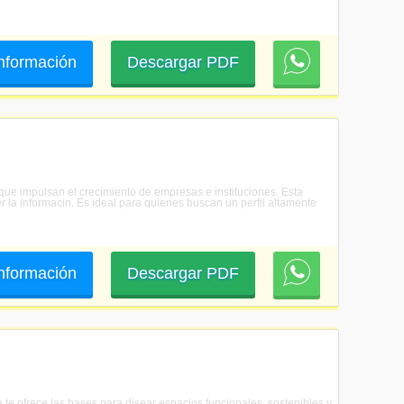
 información
Descargar PDF
 que impulsan el crecimiento de empresas e instituciones. Esta
r la informacin. Es ideal para quienes buscan un perfil altamente
 información
Descargar PDF
a te ofrece las bases para disear espacios funcionales, sostenibles y