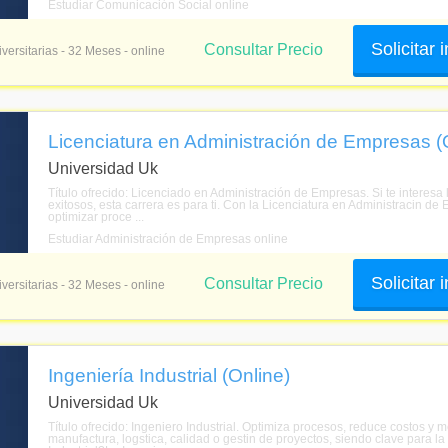
Estudiar Comunicación Social online
Solicitar
Consultar Precio
versitarias - 32 Meses - online
Licenciatura en Administración de Empresas (
Universidad Uk
Título ofrecido: Licenciado en Administración de Empresas. Si te interesa
exitosos, esta carrera es para ti. Con la Licenciatura en Administracin d
optimizar proce ...
Estudiar Administración de Empresas online
Solicitar
Consultar Precio
versitarias - 32 Meses - online
Ingeniería Industrial (Online)
Universidad Uk
Título ofrecido: Ingeniero Industrial. Optimiza procesos, reduce costos y m
manufactura, logstica, calidad o gestin de proyectos, siendo clave para la