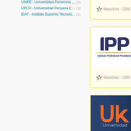
UNIFÉ - Universidad Femenina del Sagrado Corazón
(1)
UPCH - Universidad Peruana Cayetano Heredia
(1)
Maestrías - 1500
IDAT - Instituto Superior Tecnológico IDAT
(1)
Maestrías - 1500