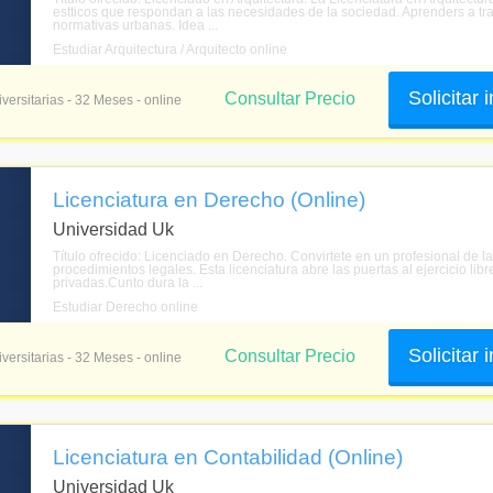
estticos que respondan a las necesidades de la sociedad. Aprenders a tra
normativas urbanas. Idea ...
Estudiar Arquitectura / Arquitecto online
Solicitar
Consultar Precio
versitarias - 32 Meses - online
Licenciatura en Derecho (Online)
Universidad Uk
Título ofrecido: Licenciado en Derecho. Convirtete en un profesional de l
procedimientos legales. Esta licenciatura abre las puertas al ejercicio lib
privadas.Cunto dura la ...
Estudiar Derecho online
Solicitar
Consultar Precio
versitarias - 32 Meses - online
Licenciatura en Contabilidad (Online)
Universidad Uk