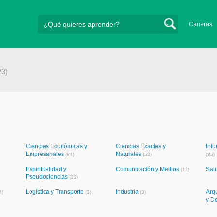
Carreras
23)
Ciencias Económicas y
Ciencias Exactas y
Info
Empresariales
Naturales
(84)
(52)
(35)
Espiritualidad y
Comunicación y Medios
Sal
(12)
Pseudociencias
(22)
Logística y Transporte
Industria
Arqu
4)
(3)
(3)
y D