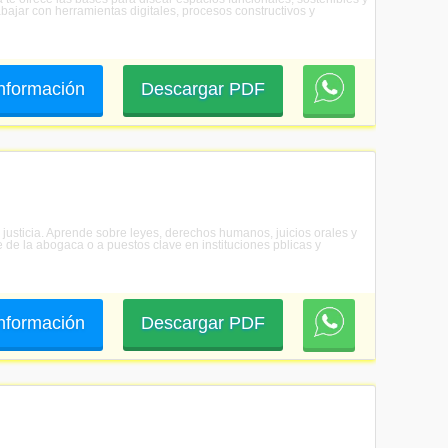
bajar con herramientas digitales, procesos constructivos y
 información
Descargar PDF
a justicia. Aprende sobre leyes, derechos humanos, juicios orales y
re de la abogaca o a puestos clave en instituciones pblicas y
 información
Descargar PDF