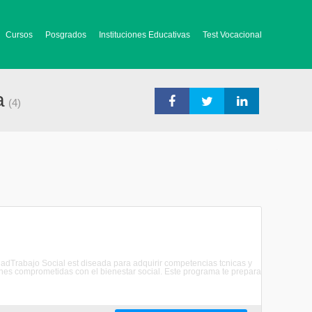
Cursos
Posgrados
Instituciones Educativas
Test Vocacional
a
(4)
edadTrabajo Social est diseada para adquirir competencias tcnicas y
ones comprometidas con el bienestar social. Este programa te prepara