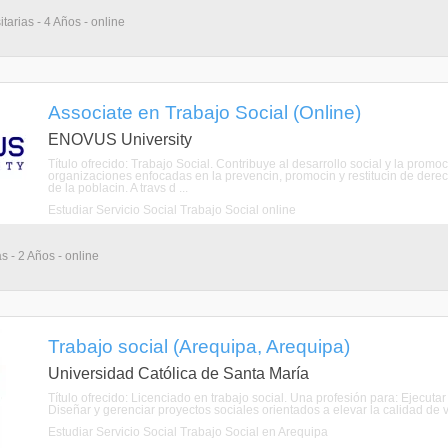
tarias - 4 Años - online
Associate en Trabajo Social (Online)
ENOVUS University
Título ofrecido: Trabajo Social. Contribuye al desarrollo social y la pro
organizaciones enfocadas en la prevencin, promocin y restitucin de derec
de la poblacin. A travs d ...
Estudiar Servicio Social Trabajo Social online
s - 2 Años - online
Trabajo social (Arequipa, Arequipa)
Universidad Católica de Santa María
Título ofrecido: Licenciado en trabajo social. Una profesión para: Ejecutar
Diseñar y gerenciar proyectos sociales orientados a elevar la calidad de v
Estudiar Servicio Social Trabajo Social en Arequipa