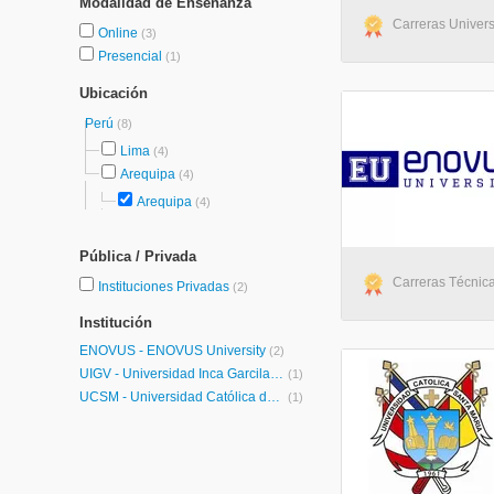
Modalidad de Enseñanza
Carreras Universi
Online
(3)
Presencial
(1)
Ubicación
Perú
(8)
Lima
(4)
Arequipa
(4)
Arequipa
(4)
Pública / Privada
Carreras Técnica
Instituciones Privadas
(2)
Institución
ENOVUS - ENOVUS University
(2)
UIGV - Universidad Inca Garcilaso de la Vega
(1)
UCSM - Universidad Católica de Santa María
(1)