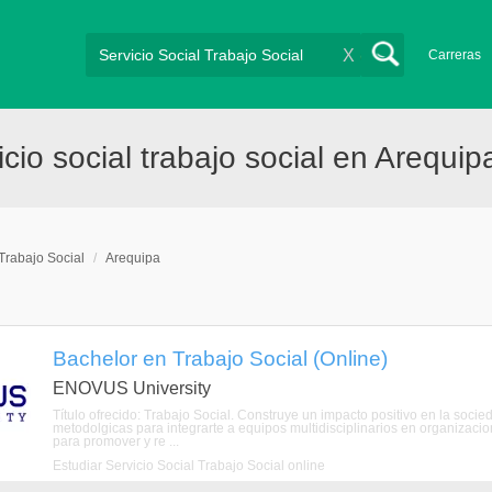
X
Carreras
io social trabajo social en Arequip
 Trabajo Social
/
Arequipa
Bachelor en Trabajo Social (Online)
ENOVUS University
Título ofrecido: Trabajo Social. Construye un impacto positivo en la soci
metodolgicas para integrarte a equipos multidisciplinarios en organizaci
para promover y re ...
Estudiar Servicio Social Trabajo Social online