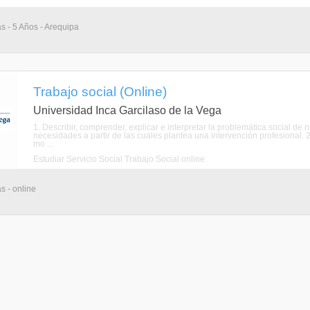
as - 5 Años - Arequipa
Trabajo social (Online)
Universidad Inca Garcilaso de la Vega
1. Describir, comprender, explicar e interpretar la problemática social de n
necesidades a partir de las cuales plantea una intervención profesional. 
mo ...
Estudiar Servicio Social Trabajo Social online
s - online