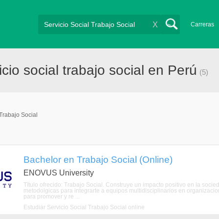
X
Carreras
io social trabajo social en Perú
(5)
 Trabajo Social
Bachelor en Trabajo Social (Online)
ENOVUS University
Título ofrecido: Trabajo Social. Construye un impacto positivo en la soci
metodolgicas para integrarte a equipos multidisciplinarios en organizaci
para promover y re ...
Estudiar Servicio Social Trabajo Social online