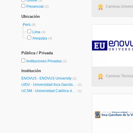
Online
(3)
Presencial
Carreras Universi
(2)
Ubicación
Perú
(8)
Lima
(4)
Arequipa
(4)
Pública / Privada
Instituciones Privadas
(2)
Institución
Carreras Técnica
ENOVUS - ENOVUS University
(2)
UIGV - Universidad Inca Garcilaso de la Vega
(2)
UCSM - Universidad Católica de Santa María
(1)