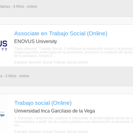
tarias - 4 Años - online
Associate en Trabajo Social (Online)
ENOVUS University
Título ofrecido: Trabajo Social. Contribuye al desarrollo social y la pro
organizaciones enfocadas en la prevencin, promocin y restitucin de derec
de la poblacin. A travs d ...
Estudiar Servicio Social Trabajo Social online
s - 2 Años - online
Trabajo social (Online)
Universidad Inca Garcilaso de la Vega
1. Describir, comprender, explicar e interpretar la problemática social de n
necesidades a partir de las cuales plantea una intervención profesional. 
mo ...
Estudiar Servicio Social Trabajo Social online