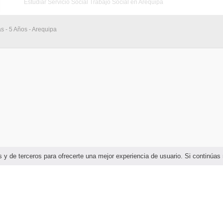
Estudiar Servicio Social Trabajo Social en Arequipa
as - 5 Años - Arequipa
ias y de terceros para ofrecerte una mejor experiencia de usuario. Si continú