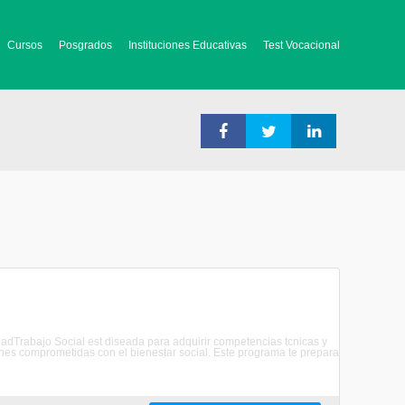
Cursos
Posgrados
Instituciones Educativas
Test Vocacional
edadTrabajo Social est diseada para adquirir competencias tcnicas y
ones comprometidas con el bienestar social. Este programa te prepara