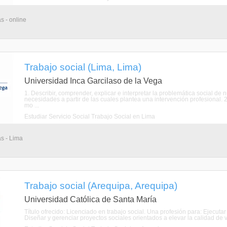
s - online
Trabajo social (Lima, Lima)
Universidad Inca Garcilaso de la Vega
1. Describir, comprender, explicar e interpretar la problemática social de n
necesidades a partir de las cuales plantea una intervención profesional. 
mo ...
Estudiar Servicio Social Trabajo Social en Lima
as - Lima
Trabajo social (Arequipa, Arequipa)
Universidad Católica de Santa María
Título ofrecido: Licenciado en trabajo social. Una profesión para: Ejecutar
Diseñar y gerenciar proyectos sociales orientados a elevar la calidad de v