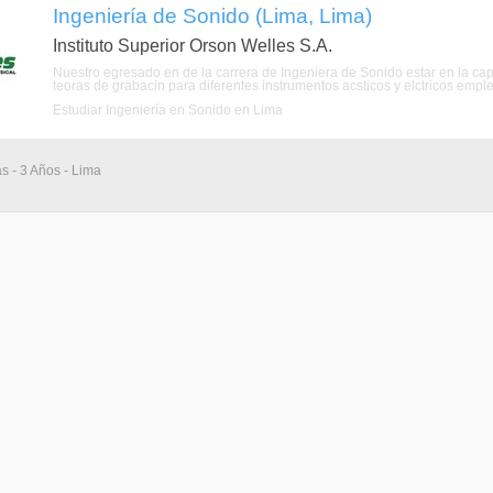
Ingeniería de Sonido (Lima, Lima)
Instituto Superior Orson Welles S.A.
Nuestro egresado en de la carrera de Ingeniera de Sonido estar en la cap
teoras de grabacin para diferentes instrumentos acsticos y elctricos empl
Estudiar Ingeniería en Sonido en Lima
as - 3 Años - Lima