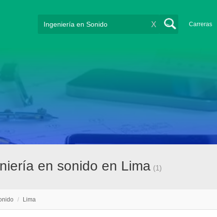
X
Carreras
niería en sonido en Lima
(1)
onido
/
Lima