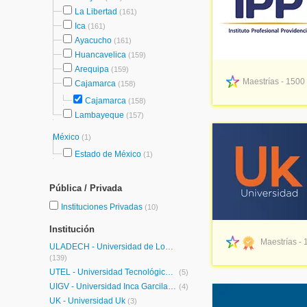
La Libertad
(161)
Ica
(161)
Ayacucho
(161)
Huancavelica
(159)
Arequipa
(159)
Maestrías - 1500
Cajamarca
(158)
Cajamarca
(158)
Lambayeque
(157)
México
(1)
Estado de México
(1)
Pública / Privada
Instituciones Privadas
(10)
Institución
Maestrías - 
ULADECH - Universidad de Los Angeles de Chimbote
(139)
UTEL - Universidad Tecnológica Latinoamericana en Línea Perú
(5)
UIGV - Universidad Inca Garcilaso de la Vega
(4)
UK - Universidad Uk
(3)