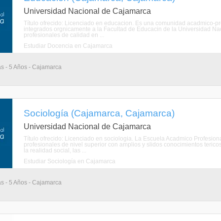
Universidad Nacional de Cajamarca
Título ofrecido: Licenciado en educacion. Es una comunidad acadmico-pro
integrados orgnicamente a la Facultad de Educacin de la Universidad N
profesionales de calidad en ...
Estudiar Docencia en Cajamarca
as - 5 Años - Cajamarca
Sociología (Cajamarca, Cajamarca)
Universidad Nacional de Cajamarca
Título ofrecido: Licenciado en sociologia. La Escuela Acadmico Profesio
profesionales de nivel superior con amplios y slidos conocimientos teric
la realidad social, las ...
Estudiar Sociología en Cajamarca
as - 5 Años - Cajamarca