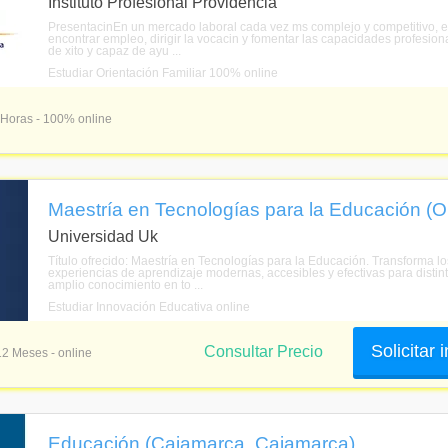
Instituto Profesional Providencia
PresentacinEn un mercado laboral cada vez ms complejo y competitivo, el
encontrar empleo, dirigir la vocacin y fomentar las capacidades profesion
de xito y capaz de ayu ...
Estudiar Orientación Familiar 100% online
 Horas - 100% online
Maestría en Tecnologías para la Educación (O
Universidad Uk
Título ofrecido: Maestría en Tecnologías para la Educación. Transforma 
experiencias de aprendizaje modernas, accesibles y efectivas para distint
amplio conocimiento en to ...
Estudiar Innovación Educativa online
Solicitar
Consultar Precio
12 Meses - online
Educación (Cajamarca, Cajamarca)