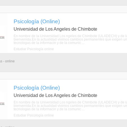
Psicología (Online)
Universidad de Los Angeles de Chimbote
En nombre de la Universidad Los ngeles de Chimbote (ULADECH) y de la E
bienvenida.En la actualidad vivimos cambios permanentes que exigen una
tecnologas de la informacin y de la comunic ...
Estudiar Psicología online
s - online
Psicología (Online)
Universidad de Los Angeles de Chimbote
En nombre de la Universidad Los ngeles de Chimbote (ULADECH) y de la E
bienvenida.En la actualidad vivimos cambios permanentes que exigen una
tecnologas de la informacin y de la comunic ...
Estudiar Psicología online