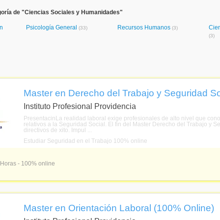
goría de "Ciencias Sociales y Humanidades"
ón
Psicología General
Recursos Humanos
Cie
(33)
(3)
(3)
Master en Derecho del Trabajo y Seguridad So
Instituto Profesional Providencia
PresentacinLa realidad laboral exige profesionales de alto nivel que con
relativos a la Seguridad Social. El fin del Master Derecho del Trabajo y Se
directivos de xito. Impul ...
Estudiar Seguridad en el Trabajo 100% online
 Horas - 100% online
Master en Orientación Laboral (100% Online)