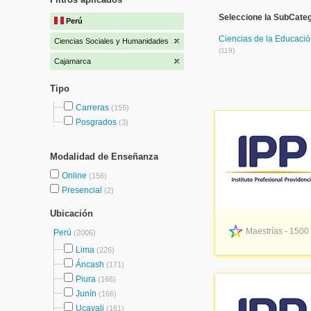
Seleccione la SubCate
Perú
Ciencias de la Educaci
Ciencias Sociales y Humanidades
(119)
Cajamarca
Tipo
Carreras
(155)
Posgrados
(3)
Modalidad de Enseñanza
Online
(156)
Presencial
(2)
Ubicación
Maestrías - 1500
Perú
(2006)
Lima
(226)
Áncash
(171)
Piura
(166)
Junín
(166)
Ucayali
(161)