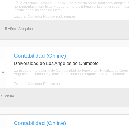
Título ofrecido: Contador Publico. Una profesin para:Planificar y dirigir 
herramientas informticas y luego formula e interpreta la situacin econm
instituciones sin fines de lucro; ...
Estudiar Contador Público en Arequipa
as - 5 Años - Arequipa
Contabilidad (Online)
Universidad de Los Angeles de Chimbote
La Escuela Profesional de Contabilidad pertenece a la Facultad de Cienci
Ángeles de Chimbote y tiene como finalidad proporcionar al estudiante los
...
Estudiar Contador Público online
s - online
Contabilidad (Online)