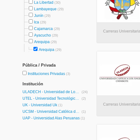
La Libertad
(30)
Lambayeque
(29)
Junín
(29)
Ica
(29)
Cajamarca
(29)
Carreras Universitari
Ayacucho
(29)
Arequipa
(29)
Arequipa
(29)
Pública / Privada
Instituciones Privadas
(3)
Institución
ULADECH - Universidad de Los Angeles de Chimbote
(24)
UTEL - Universidad Tecnológica Latinoamericana en Línea Perú
(2)
Carreras Universitaria
UK - Universidad Uk
(1)
UCSM - Universidad Católica de Santa María
(1)
UAP - Universidad Alas Peruanas
(1)