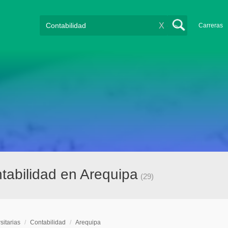
X
Carreras
ntabilidad en Arequipa
(29)
sitarias
/
Contabilidad
/
Arequipa