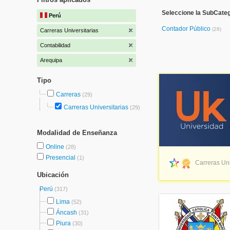
Seleccione la SubCateg
Perú
Contador Público
(28)
Carreras Universitarias
Contabilidad
Arequipa
Tipo
Carreras
(29)
Carreras Universitarias
(29)
Modalidad de Enseñanza
Online
(28)
Presencial
(1)
Carreras Uni
Ubicación
Perú
(317)
Lima
(52)
Áncash
(31)
Piura
(30)