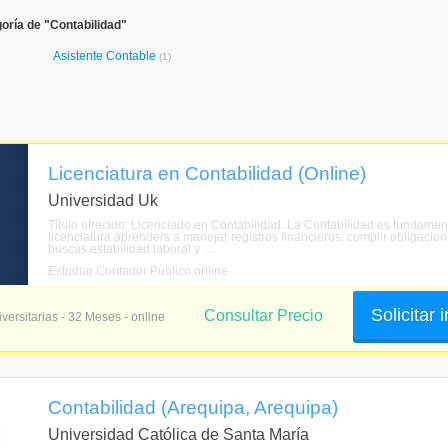
oría de "Contabilidad"
Asistente Contable
(1)
Licenciatura en Contabilidad (Online)
Universidad Uk
Título ofrecido: Licenciado en Contabilidad. La Contabilidad es fundame
licenciatura aprenders a manejar registros financieros, cumplir obligacion
buscas estabilidad laboral y ...
Estudiar Contador Público online
Solicitar
Consultar Precio
versitarias - 32 Meses - online
Contabilidad (Arequipa, Arequipa)
Universidad Católica de Santa María