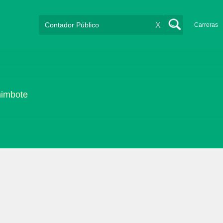
X
Carreras
himbote