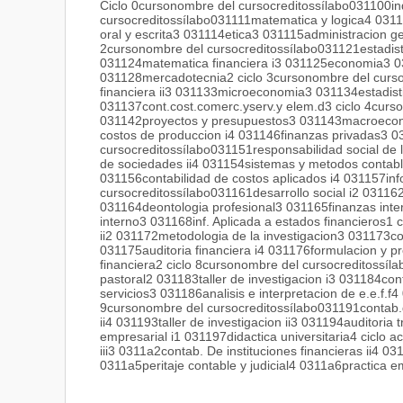
Ciclo 0cursonombre del cursocreditossílabo031100ind
cursocreditossílabo031111matematica y logica4 031
oral y escrita3 031114etica3 031115administracion g
2cursonombre del cursocreditossílabo031121estadist
031124matematica financiera i3 031125economia3 03
031128mercadotecnia2 ciclo 3cursonombre del curso
financiera ii3 031133microeconomia3 031134estadisti
031137cont.cost.comerc.yserv.y elem.d3 ciclo 4curs
031142proyectos y presupuestos3 031143macroecon
costos de produccion i4 031146finanzas privadas3 03
cursocreditossílabo031151responsabilidad social de
de sociedades ii4 031154sistemas y metodos contabl
031156contabilidad de costos aplicados i4 031157info
cursocreditossílabo031161desarrollo social i2 031162
031164deontologia profesional3 031165finanzas inter
interno3 031168inf. Aplicada a estados financieros1 
ii2 031172metodologia de la investigacion3 031173cont
031175auditoria financiera i4 031176formulacion y pr
financiera2 ciclo 8cursonombre del cursocreditossíla
pastoral2 031183taller de investigacion i3 031184con
servicios3 031186analisis e interpretacion de e.e.f.f4 
9cursonombre del cursocreditossílabo031191contab.d
ii4 031193taller de investigacion ii3 031194auditori
empresarial i1 031197didactica universitaria4 ciclo 
iii3 0311a2contab. De instituciones financieras ii4 
0311a5peritaje contable y judicial4 0311a6practica em