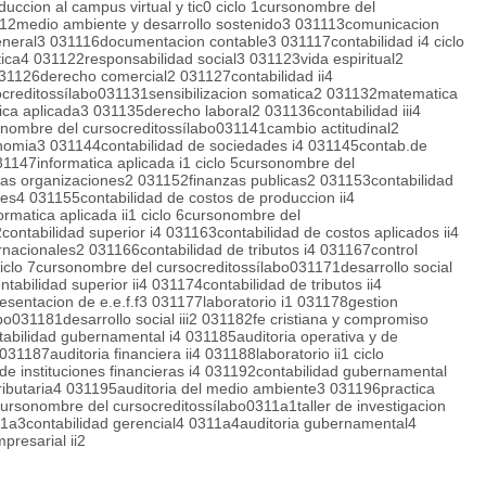
uccion al campus virtual y tic0 ciclo 1cursonombre del
112medio ambiente y desarrollo sostenido3 031113comunicacion
eneral3 031116documentacion contable3 031117contabilidad i4 ciclo
ica4 031122responsabilidad social3 031123vida espiritual2
1126derecho comercial2 031127contabilidad ii4
creditossílabo031131sensibilizacion somatica2 031132matematica
ca aplicada3 031135derecho laboral2 031136contabilidad iii4
onombre del cursocreditossílabo031141cambio actitudinal2
omia3 031144contabilidad de sociedades i4 031145contab.de
1147informatica aplicada i1 ciclo 5cursonombre del
 las organizaciones2 031152finanzas publicas2 031153contabilidad
es4 031155contabilidad de costos de produccion ii4
rmatica aplicada ii1 ciclo 6cursonombre del
contabilidad superior i4 031163contabilidad de costos aplicados ii4
nacionales2 031166contabilidad de tributos i4 031167control
ciclo 7cursonombre del cursocreditossílabo031171desarrollo social
abilidad superior ii4 031174contabilidad de tributos ii4
esentacion de e.e.f.f3 031177laboratorio i1 031178gestion
bo031181desarrollo social iii2 031182fe cristiana y compromiso
tabilidad gubernamental i4 031185auditoria operativa y de
031187auditoria financiera ii4 031188laboratorio ii1 ciclo
e instituciones financieras i4 031192contabilidad gubernamental
a tributaria4 031195auditoria del medio ambiente3 031196practica
acursonombre del cursocreditossílabo0311a1taller de investigacion
0311a3contabilidad gerencial4 0311a4auditoria gubernamental4
presarial ii2