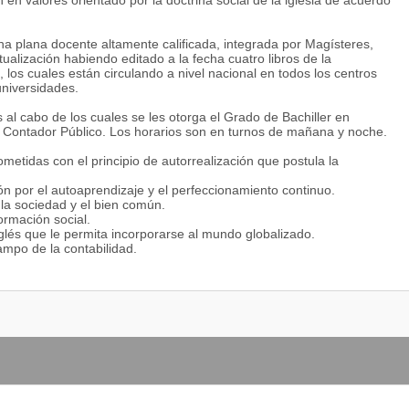
n valores orientado por la doctrina social de la iglesia de acuerdo
na plana docente altamente calificada, integrada por Magísteres,
alización habiendo editado a la fecha cuatro libros de la
 los cuales están circulando a nivel nacional en todos los centros
universidades.
al cabo de los cuales se les otorga el Grado de Bachiller en
de Contador Público. Los horarios son en turnos de mañana y noche.
metidas con el principio de autorrealización que postula la
ón por el autoaprendizaje y el perfeccionamiento continuo.
, la sociedad y el bien común.
formación social.
nglés que le permita incorporarse al mundo globalizado.
ampo de la contabilidad.