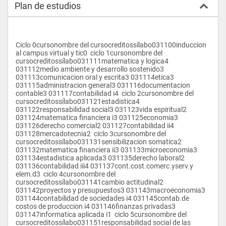
Plan de estudios
Contables y Financieras y luego el Título de Contador Público. 
Los horarios son en turnos de mañana y noche.
 Objetivos: Formar personas íntegras, cultas y comprometidas 
con el principio de autorrealización que postula la ULADECH.
Ciclo 0cursonombre del cursocreditossílabo031100induccion 
 Ofrecer una rigurosa formación disciplinar y motivación por el 
al campus virtual y tic0  ciclo 1cursonombre del 
autoaprendizaje y el perfeccionamiento continuo.
cursocreditossílabo031111matematica y logica4 
 Orientar la vocación de servicio a favor del individuo, la 
031112medio ambiente y desarrollo sostenido3 
sociedad y el bien común.
031113comunicacion oral y escrita3 031114etica3 
 Fomentar el espíritu investigativo orientado a la 
031115administracion general3 031116documentacion 
trasformación social.
contable3 031117contabilidad i4  ciclo 2cursonombre del 
 Desarrollar una formación informática y del idioma inglés que 
cursocreditossílabo031121estadistica4 
le permita incorporarse al mundo globalizado.
031122responsabilidad social3 031123vida espiritual2 
 Formar profesionales altamente competitivos en el campo de 
031124matematica financiera i3 031125economia3 
la contabilidad.
031126derecho comercial2 031127contabilidad ii4 
031128mercadotecnia2  ciclo 3cursonombre del 
cursocreditossílabo031131sensibilizacion somatica2 
031132matematica financiera ii3 031133microeconomia3 
031134estadistica aplicada3 031135derecho laboral2 
031136contabilidad iii4 031137cont.cost.comerc.yserv.y 
elem.d3  ciclo 4cursonombre del 
cursocreditossílabo031141cambio actitudinal2 
031142proyectos y presupuestos3 031143macroeconomia3 
031144contabilidad de sociedades i4 031145contab.de 
costos de produccion i4 031146finanzas privadas3 
031147informatica aplicada i1  ciclo 5cursonombre del 
cursocreditossílabo031151responsabilidad social de las 