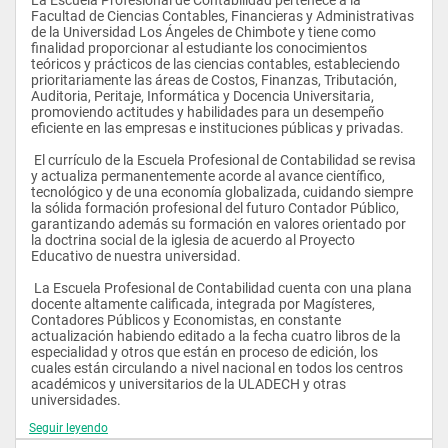
Facultad de Ciencias Contables, Financieras y Administrativas 
de la Universidad Los Ángeles de Chimbote y tiene como 
finalidad proporcionar al estudiante los conocimientos 
teóricos y prácticos de las ciencias contables, estableciendo 
prioritariamente las áreas de Costos, Finanzas, Tributación, 
Auditoria, Peritaje, Informática y Docencia Universitaria, 
promoviendo actitudes y habilidades para un desempeño 
eficiente en las empresas e instituciones públicas y privadas.
 El currículo de la Escuela Profesional de Contabilidad se revisa 
y actualiza permanentemente acorde al avance científico, 
tecnológico y de una economía globalizada, cuidando siempre 
la sólida formación profesional del futuro Contador Público, 
garantizando además su formación en valores orientado por 
la doctrina social de la iglesia de acuerdo al Proyecto 
Educativo de nuestra universidad.
 La Escuela Profesional de Contabilidad cuenta con una plana 
docente altamente calificada, integrada por Magísteres, 
Contadores Públicos y Economistas, en constante 
actualización habiendo editado a la fecha cuatro libros de la 
especialidad y otros que están en proceso de edición, los 
cuales están circulando a nivel nacional en todos los centros 
académicos y universitarios de la ULADECH y otras 
universidades.
Seguir leyendo
 La carrera tiene una duración de 4 años con 2 meses al cabo 
de los cuales se les otorga el Grado de Bachiller en Ciencias 