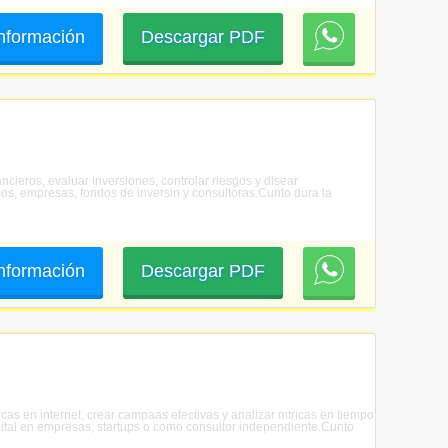
 información
Descargar PDF
ncieros, evaluar inversiones, controlar riesgos y disear
os, empresas, fondos de inversin y consultoras.Cunto dura la
 información
Descargar PDF
rcas en internet, crear campaas efectivas y analizar mtricas en tiempo
igital en empresas, startups o como consultor independiente.Cunto