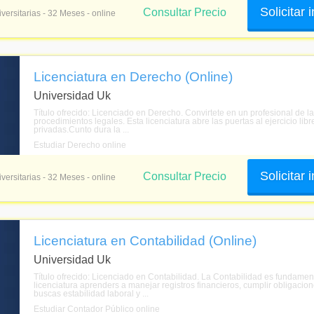
Solicitar
Consultar Precio
versitarias - 32 Meses - online
Licenciatura en Derecho (Online)
Universidad Uk
Título ofrecido: Licenciado en Derecho. Convirtete en un profesional de l
procedimientos legales. Esta licenciatura abre las puertas al ejercicio lib
privadas.Cunto dura la ...
Estudiar Derecho online
Solicitar
Consultar Precio
versitarias - 32 Meses - online
Licenciatura en Contabilidad (Online)
Universidad Uk
Título ofrecido: Licenciado en Contabilidad. La Contabilidad es fundame
licenciatura aprenders a manejar registros financieros, cumplir obligacion
buscas estabilidad laboral y ...
Estudiar Contador Público online