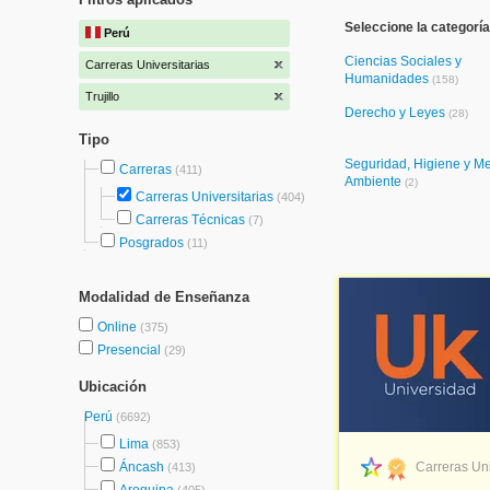
Seleccione la categoría
Perú
Ciencias Sociales y
Carreras Universitarias
Humanidades
(158)
Trujillo
Derecho y Leyes
(28)
Tipo
Seguridad, Higiene y M
Carreras
(411)
Ambiente
(2)
Carreras Universitarias
(404)
Carreras Técnicas
(7)
Posgrados
(11)
Modalidad de Enseñanza
Online
(375)
Presencial
(29)
Ubicación
Perú
(6692)
Lima
(853)
Áncash
Carreras Uni
(413)