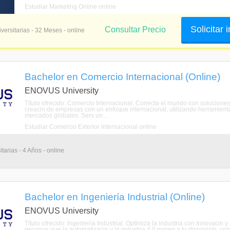
Estudiar Marketing Online online
Solicitar
Consultar Precio
versitarias - 32 Meses - online
Bachelor en Comercio Internacional (Online)
ENOVUS University
Título ofrecido: Comercio Internacional. Conecta el mundo con soluciones
creacin de empresas con un enfoque internacional, utilizando herramienta
mercados globales. Sers un ...
Estudiar Comercio Exterior Internacional online
tarias - 4 Años - online
Bachelor en Ingeniería Industrial (Online)
ENOVUS University
Título ofrecido: Ingeniería Industrial. Optimiza la industria con Innovacin
recursos que la automatizacin y la industria 4.0 ponen a tu disposicin, con