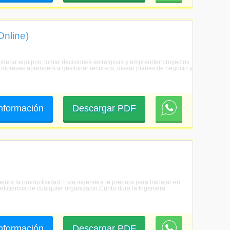
Online)
 liderar equipos, tomar decisiones estratgicas y emprender proyectos
e Empresas aprenders a gestionar recursos, disear planes de negocio y
 información
Descargar PDF
ejora la productividad. Esta ingeniera te prepara para trabajar en
 eficiencia de cualquier organizacin.Cunto dura la Ingeniera
 información
Descargar PDF