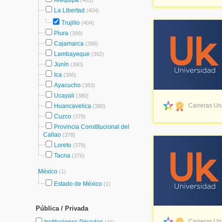
Arequipa
(405)
La Libertad
(404)
Trujillo
(404)
Piura
(399)
Cajamarca
(396)
Lambayeque
(392)
Junín
(390)
Ica
(386)
Ayacucho
(383)
Ucayali
(380)
Carreras Uni
Huancavelica
(380)
Cuzco
(379)
Provincia Constitucional del
Callao
(378)
Loreto
(378)
Tacna
(376)
México
(1)
Estado de México
(1)
Pública / Privada
Carreras Uni