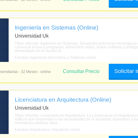
Ingeniería en Sistemas (Online)
Universidad Uk
Título ofrecido: Ingeniero en Sistemas. Desarrolla soluciones tecnolgicas
carrera te ensea a programar, administrar redes, disear software y protege
demandado en el mundo di ...
Estudiar Ingeniería Informática y Sistemas online
Solicitar
Consultar Precio
versitarias - 32 Meses - online
Licenciatura en Arquitectura (Online)
Universidad Uk
Título ofrecido: Licenciado en Arquitectura. La Licenciatura en Arquitectur
estticos que respondan a las necesidades de la sociedad. Aprenders a tra
normativas urbanas. Idea ...
Estudiar Arquitectura / Arquitecto online