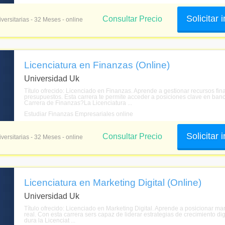
Solicitar
Consultar Precio
versitarias - 32 Meses - online
Licenciatura en Finanzas (Online)
Universidad Uk
Título ofrecido: Licenciado en Finanzas. Aprende a gestionar recursos fina
presupuestos. Esta carrera te permite acceder a posiciones clave en banc
Carrera de Finanzas?La Licenciatura ...
Estudiar Finanzas Empresariales online
Solicitar
Consultar Precio
versitarias - 32 Meses - online
Licenciatura en Marketing Digital (Online)
Universidad Uk
Título ofrecido: Licenciado en Marketing Digital. Aprende a posicionar ma
real. Con esta carrera sers capaz de liderar estrategias de crecimiento d
dura la Licenciat ...