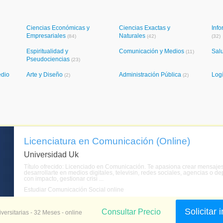
Ciencias Económicas y
Ciencias Exactas y
Info
Empresariales
Naturales
(84)
(42)
(32)
Espiritualidad y
Comunicación y Medios
Sal
(11)
Pseudociencias
(23)
edio
Arte y Diseño
Administración Pública
Logí
(2)
(2)
Licenciatura en Comunicación (Online)
Universidad Uk
Título ofrecido: Licenciado en Comunicación. Te apasiona crear mensajes
desarrollarte en medios digitales, televisin, redes sociales, agencias o
con impacto, gestionar crisi ...
Estudiar Comunicación Social online
Solicitar
Consultar Precio
versitarias - 32 Meses - online