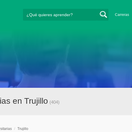
Carreras
as en Trujillo
(404)
sitarias
/
Trujillo