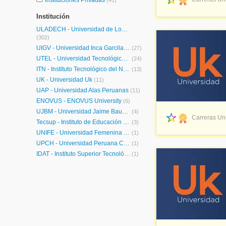
Instituciones Privadas
(41)
Institución
ULADECH - Universidad de Los Angeles de Chimbote
(302)
UIGV - Universidad Inca Garcilaso de la Vega
(27)
UTEL - Universidad Tecnológica Latinoamericana en Línea Perú
(24)
ITN - Instituto Tecnológico del Norte
(13)
UK - Universidad Uk
(11)
UAP - Universidad Alas Peruanas
(11)
ENOVUS - ENOVUS University
(6)
UJBM - Universidad Jaime Bausate y Meza
(4)
Carreras Uni
Tecsup - Instituto de Educación Superior
(3)
UNIFÉ - Universidad Femenina del Sagrado Corazón
(1)
UPCH - Universidad Peruana Cayetano Heredia
(1)
IDAT - Instituto Superior Tecnológico IDAT
(1)