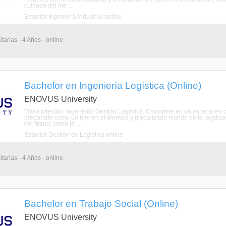
cuidado del me ...
Estudiar Ingeniería Industrial online
tarias - 4 Años - online
Bachelor en Ingeniería Logística (Online)
ENOVUS University
Título ofrecido: Ingeniería Gestión Logística. Convirtete en un experto e
prepararte como un lder en el dinmico y globalizado mundo de la logstica
del futuro, como la ...
Estudiar Gestión de Logística online
tarias - 4 Años - online
Bachelor en Trabajo Social (Online)
ENOVUS University