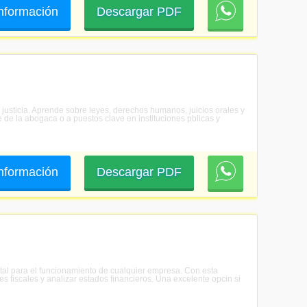
 información
Descargar PDF
a justicia. Aprende sobre leyes, derechos humanos, juicios orales y
re de la abogaca o a puestos clave en instituciones pblicas y
 información
Descargar PDF
ntal para el funcionamiento de cualquier empresa. Con esta
es fiscales y analizar estados financieros. Una excelente opcin si