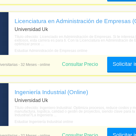
Licenciatura en Administración de Empresas (
Universidad Uk
Título ofrecido: Licenciado en Administración de Empresas. Si te interesa
exitosos, esta carrera es para ti. Con la Licenciatura en Administracin d
optimizar proce ...
Estudiar Administración de Empresas online
Solicitar
Consultar Precio
versitarias - 32 Meses - online
Ingeniería Industrial (Online)
Universidad Uk
Título ofrecido: Ingeniero Industrial. Optimiza procesos, reduce costos y m
manufactura, logstica, calidad o gestin de proyectos, siendo clave para la
Industrial?La Ingeniera ...
Estudiar Ingeniería Industrial online
Solicitar
Consultar Precio
versitarias - 32 Meses - online