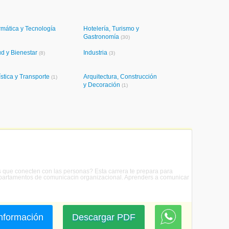
rmática y Tecnología
Hotelería, Turismo y
Gastronomía
(30)
ud y Bienestar
Industria
(8)
(3)
stica y Transporte
Arquitectura, Construcción
(1)
y Decoración
(1)
 que conecten con las personas? Esta carrera te prepara para
 departamentos de comunicacin organizacional. Aprenders a comunicar
 información
Descargar PDF