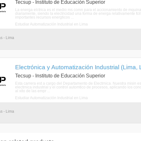
Tecsup - Instituto de Educación Superior
La energa elctrica es el medio ms comn para el accionamiento de mquina
diariamente, siendo la electricidad una forma de energa relativamente fcil 
importantes recursos energticos ...
Estudiar Automatización Industrial en Lima
as - Lima
Electrónica y Automatización Industrial (Lima, 
Tecsup - Instituto de Educación Superior
Esta carrera est a cargo del Departamento de Electrnica. Nuestra misin es 
electrnica industrial y el control automtico de procesos, aplicando los co
al xito de las empr ...
Estudiar Automatización Industrial en Lima
as - Lima