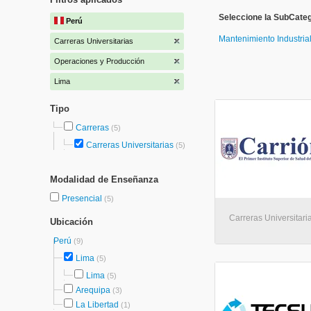
Seleccione la SubCate
Perú
Mantenimiento Industria
Carreras Universitarias
Operaciones y Producción
Lima
Tipo
Carreras
(5)
Carreras Universitarias
(5)
Modalidad de Enseñanza
Presencial
(5)
Carreras Universitari
Ubicación
Perú
(9)
Lima
(5)
Lima
(5)
Arequipa
(3)
La Libertad
(1)