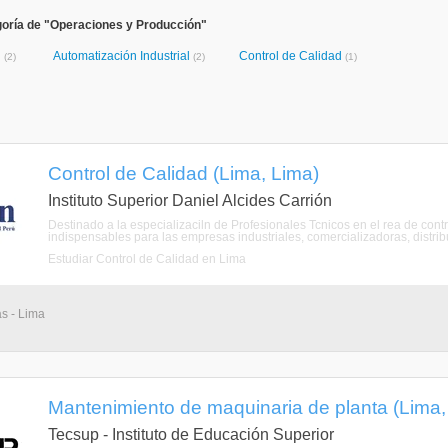
goría de "Operaciones y Producción"
l
Automatización Industrial
Control de Calidad
(2)
(2)
(1)
Control de Calidad (Lima, Lima)
Instituto Superior Daniel Alcides Carrión
Destinado a la especializaciln de Profesionales Tcnicos en el rea de contr
indispensables para las empresas industriales, comercializadoras, distribu
Estudiar Control de Calidad en Lima
as - Lima
Mantenimiento de maquinaria de planta (Lima,
Tecsup - Instituto de Educación Superior