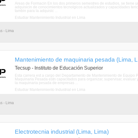
Areas de Formacin En los dos primeros semestres de estudios, se tiene una
adquisicin de conocimientos tecnolgicos actualizados y capacidades terico
tambin para la adquisic ...
Estudiar Mantenimiento Industrial en Lima
as - Lima
Mantenimiento de maquinaria pesada (Lima, L
Tecsup - Instituto de Educación Superior
Esta carrera est a cargo del Departamento de Mantenimiento de Equipo P
Maquinaria Pesada estn capacitados para organizar, supervisar, evaluar 
la maquinaria pesada de empresas ...
Estudiar Mantenimiento Industrial en Lima
as - Lima
Electrotecnia industrial (Lima, Lima)