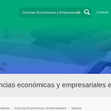
X
Carreras
encias económicas y empresariales 
sitarias
/
Ciencias Económicas y Empresariales
/
Sullana