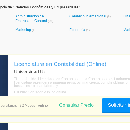
goría de "Ciencias Económicas y Empresariales"
Administración de
Comercio Internacional
Fin
(9)
Empresas - General
(29)
Marketing
Economía
Mar
(1)
(1)
Licenciatura en Contabilidad (Online)
Universidad Uk
Título ofrecido: Licenciado en Contabilidad. La Contabilidad es fundame
licenciatura aprenders a manejar registros financieros, cumplir obligacion
buscas estabilidad laboral y ...
Estudiar Contador Público online
Solicitar
Consultar Precio
versitarias - 32 Meses - online