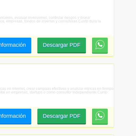
ncieros, evaluar inversiones, controlar riesgos y disear
os, empresas, fondos de inversin y consultoras.Cunto dura la
 información
Descargar PDF
rcas en internet, crear campaas efectivas y analizar mtricas en tiempo
igital en empresas, startups o como consultor independiente.Cunto
 información
Descargar PDF