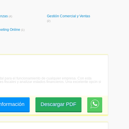
anzas
Gestión Comercial y Ventas
(4)
(2)
keting Online
(1)
ntal para el funcionamiento de cualquier empresa. Con esta
es fiscales y analizar estados financieros. Una excelente opcin si
 información
Descargar PDF