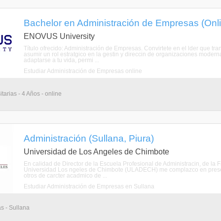
Bachelor en Administración de Empresas (Onl
ENOVUS University
Título ofrecido: Administración de Empresas. Convirtete en el lder que 
asumir un rol estratgico en la gestin y direccin de organizaciones mode
adaptarse a tu vida, permi ...
Estudiar Administración de Empresas online
tarias - 4 Años - online
Administración (Sullana, Piura)
Universidad de Los Angeles de Chimbote
En calidad de Director de la Escuela Profesional de Administracin, de la 
Universidad Los ngeles de Chimbote (ULADECH) me complazco en presenta
otros de carcter acadmico de ...
Estudiar Administración de Empresas en Sullana
as - Sullana