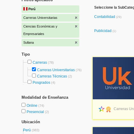
Seleccione la SubCate
Perú
Contabilidad
(29)
Carreras Universitarias
Ciencias Económicas y
Publicidad
(1)
Empresariales
Sullana
Tipo
Carreras
(78)
Carreras Universitarias
(76)
Carreras Técnicas
(2)
Posgrados
(4)
Modalidad de Enseñanza
Online
(74)
Carreras Uni
Presencial
(2)
Ubicación
Perú
(983)