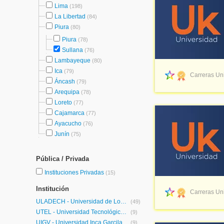
Lima
(198)
La Libertad
(84)
Piura
(80)
Piura
(78)
Sullana
(76)
Lambayeque
(80)
Ica
(79)
Carreras Uni
Áncash
(79)
Arequipa
(78)
Loreto
(77)
Cajamarca
(77)
Ayacucho
(76)
Junín
(75)
Pública / Privada
Instituciones Privadas
(15)
Institución
Carreras Uni
ULADECH - Universidad de Los Angeles de Chimbote
(49)
UTEL - Universidad Tecnológica Latinoamericana en Línea Perú
(9)
UIGV - Universidad Inca Garcilaso de la Vega
(9)