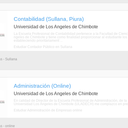
Contabilidad (Sullana, Piura)
Universidad de Los Angeles de Chimbote
La Escuela Profesional de Contabilidad pertenece a la Facultad de Cienci
ngeles de Chimbote y tiene como finalidad proporcionar al estudiante los 
estableciendo prioritariament ...
Estudiar Contador Público en Sullana
as - Sullana
Administración (Online)
Universidad de Los Angeles de Chimbote
En calidad de Director de la Escuela Profesional de Administración, de la
Universidad Los Ángeles de Chimbote (ULADECH) me complazco en present
Estudiar Administración de Empresas online
s - online