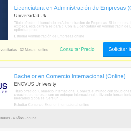
Licenciatura en Administración de Empresas (
Universidad Uk
Título ofrecido: Licenciado en Administración de Empresas. Si te interesa
exitosos, esta carrera es para ti. Con la Licenciatura en Administracin d
optimizar proce ...
Estudiar Administración de Empresas online
Solicitar
Consultar Precio
versitarias - 32 Meses - online
Bachelor en Comercio Internacional (Online)
ENOVUS University
Título ofrecido: Comercio Internacional. Conecta el mundo con soluciones
creacin de empresas con un enfoque internacional, utilizando herramienta
mercados globales. Sers un ...
Estudiar Comercio Exterior Internacional online
tarias - 4 Años - online