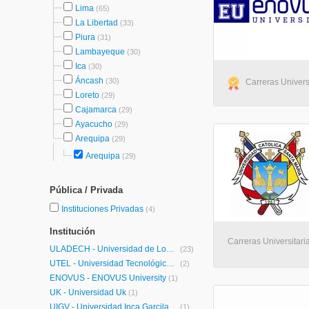
Lima
(65)
La Libertad
(33)
Piura
(31)
Lambayeque
(30)
Ica
(30)
Áncash
(30)
Carreras Universi
Loreto
(29)
Cajamarca
(29)
Ayacucho
(29)
Arequipa
(29)
Arequipa
(29)
Pública / Privada
Instituciones Privadas
(4)
Institución
Carreras Universitari
ULADECH - Universidad de Los Angeles de Chimbote
(23)
UTEL - Universidad Tecnológica Latinoamericana en Línea Perú
(2)
ENOVUS - ENOVUS University
(1)
UK - Universidad Uk
(1)
UIGV - Universidad Inca Garcilaso de la Vega
(1)