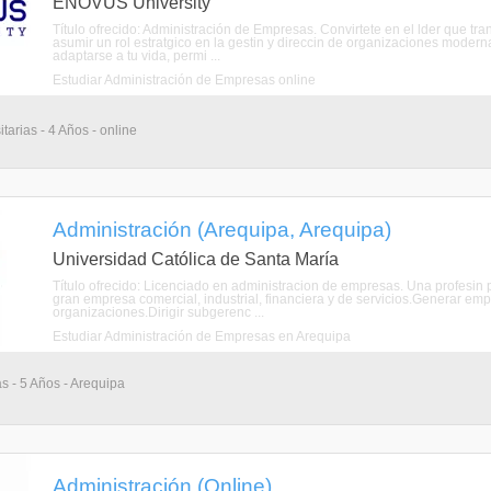
ENOVUS University
Título ofrecido: Administración de Empresas. Convirtete en el lder que 
asumir un rol estratgico en la gestin y direccin de organizaciones mode
adaptarse a tu vida, permi ...
Estudiar Administración de Empresas online
tarias - 4 Años - online
Administración (Arequipa, Arequipa)
Universidad Católica de Santa María
Título ofrecido: Licenciado en administracion de empresas. Una profesin
gran empresa comercial, industrial, financiera y de servicios.Generar emp
organizaciones.Dirigir subgerenc ...
Estudiar Administración de Empresas en Arequipa
as - 5 Años - Arequipa
Administración (Online)