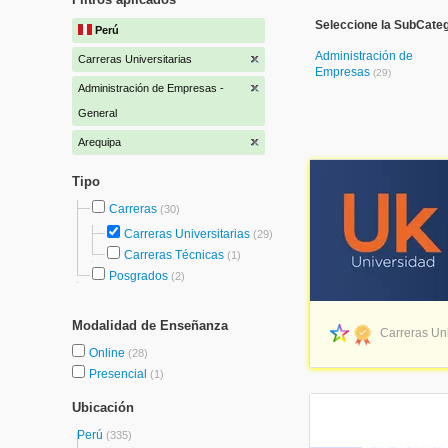
Seleccione la SubCateg
Perú
Administración de
Carreras Universitarias
Empresas
(29)
Administración de Empresas -
General
Arequipa
Tipo
Carreras
(30)
Carreras Universitarias
(29)
Carreras Técnicas
(1)
Posgrados
(2)
Modalidad de Enseñanza
Carreras Uni
Online
(28)
Presencial
(1)
Ubicación
Perú
(335)