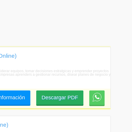
Online)
 liderar equipos, tomar decisiones estratgicas y emprender proyectos
e Empresas aprenders a gestionar recursos, disear planes de negocio y
 información
Descargar PDF
ine)