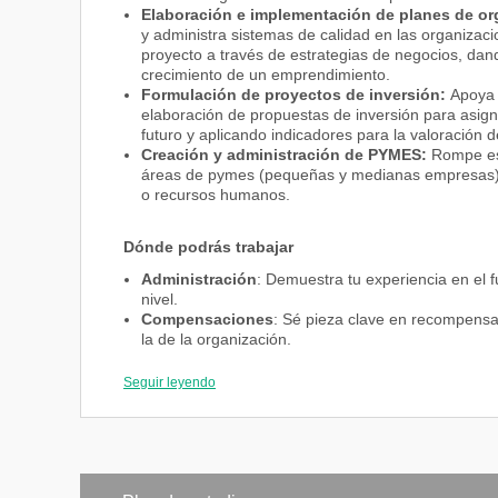
Elaboración e implementación de planes de or
y administra sistemas de calidad en las organizaci
proyecto a través de estrategias de negocios, dand
crecimiento de un emprendimiento.
Formulación de proyectos de inversión:
Apoya 
elaboración de propuestas de inversión para asig
futuro y aplicando indicadores para la valoración d
Creación y administración de PYMES:
Rompe esq
áreas de pymes (pequeñas y medianas empresas) co
o recursos humanos.
Dónde podrás trabajar
Administración
: Demuestra tu experiencia en el 
nivel.
Compensaciones
: Sé pieza clave en recompensa
la de la organización.
Relaciones laborales
: Mantén a la empresa compe
normas que rigen a su capital humano.
Seguir leyendo
Ventas
: Lidera la relación óptima, estratégica y de
Contenido
Conviértete en un profesional de la administración e