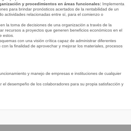
ganización y procedimientos en áreas funcionales:
Implementa
ones para brindar pronósticos acertados de la rentabilidad de un
o actividades relacionadas entre sí, para el comienzo o
en la toma de decisiones de una organización a través de la
nar recursos a proyectos que generen beneficios económicos en el
e estos.
uemas con una visión crítica capaz de administrar diferentes
n la finalidad de aprovechar y mejorar los materiales, procesos
funcionamiento y manejo de empresas e instituciones de cualquier
r el desempeño de los colaboradores para su propia satisfacción y
titiva en el mercado laboral a través del conocimiento de las
 valor entre la empresa y sus clientes.
stratégica generando y poniendo en práctica ideas de negocios