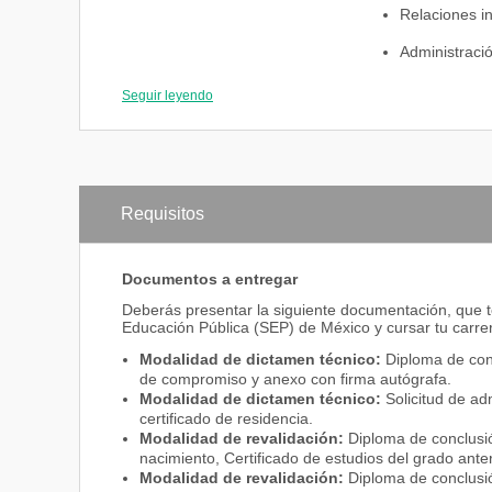
Relaciones in
Administraci
Teoría de la 
Seguir leyendo
Principios de
Administraci
Plan de nego
Requisitos
Formulación 
Administrac
Documentos a entregar
Deberás presentar la siguiente documentación, que te
Administraci
Educación Pública (SEP) de México y cursar tu carrer
Modalidad de dictamen técnico:
Diploma de conc
de compromiso y anexo con firma autógrafa.
Área de Concentración -
Modalidad de dictamen técnico:
Solicitud de ad
Administración
Administraci
certificado de residencia.
Modalidad de revalidación:
Diploma de conclusió
Administraci
nacimiento, Certificado de estudios del grado ant
Modalidad de revalidación:
Diploma de conclusió
Logística