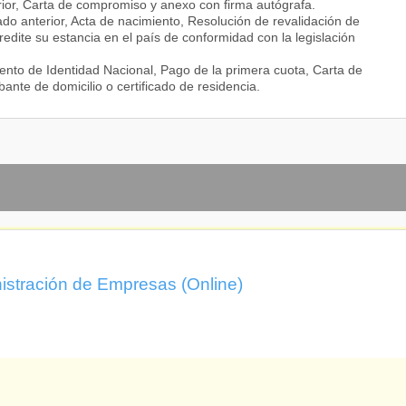
erior, Carta de compromiso y anexo con firma autógrafa.
do anterior, Acta de nacimiento, Resolución de revalidación de
edite su estancia en el país de conformidad con la legislación
elaciones internacionales
nto de Identidad Nacional, Pago de la primera cuota, Carta de
te de domicilio o certificado de residencia.
ncieros
n financiera
estión de conflictos
y desarrollo
 del capital humano
istración de Empresas (Online)