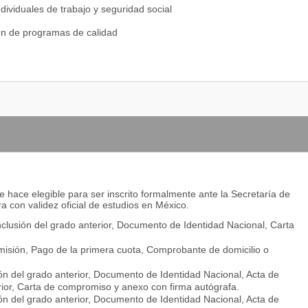
dividuales de trabajo y seguridad social
ón de programas de calidad
organización
 administración de procesos
ón de riesgos
cios
y evaluación de proyectos de inversión
ión de PYMES
 hace elegible para ser inscrito formalmente ante la Secretaría de
ón de empresas de servicios
a con validez oficial de estudios en México.
lusión del grado anterior, Documento de Identidad Nacional, Carta
misión, Pago de la primera cuota, Comprobante de domicilio o
ón de proyectos
n del grado anterior, Documento de Identidad Nacional, Acta de
ón de operaciones
erior, Carta de compromiso y anexo con firma autógrafa.
n del grado anterior, Documento de Identidad Nacional, Acta de