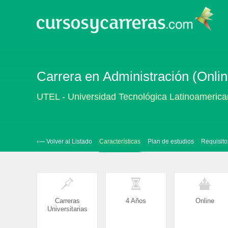
Carrera en Administración (Onlin
UTEL - Universidad Tecnológica Latinoamerica
‹— Volver al Listado
Características
Plan de estudios
Requisito
Carreras
4 Años
Online
Universitarias