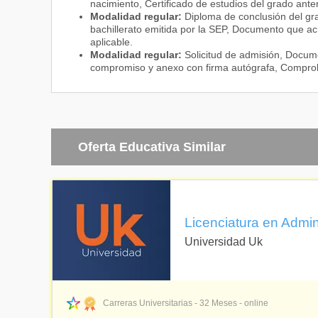
nacimiento, Certificado de estudios del grado ant
Modalidad regular:
Diploma de conclusión del gra
bachillerato emitida por la SEP, Documento que acr
Área de Concentración -
aplicable.
Finanzas
Comercio y r
Modalidad regular:
Solicitud de admisión, Docume
compromiso y anexo con firma autógrafa, Comproban
Riesgos fina
Administració
Oferta Educativa Similar
Área de Concentración -
Recursos Humanos
Mediación y g
Capacitación 
Organización
Licenciatura en Admin
Universidad Uk
Carreras Universitarias - 32 Meses - online