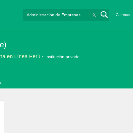
X
Carreras
e)
na en Línea Perú
~ Institución privada
s