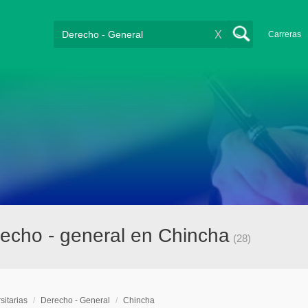
X
Carreras
recho - general en Chincha
(28)
sitarias
/
Derecho - General
/
Chincha