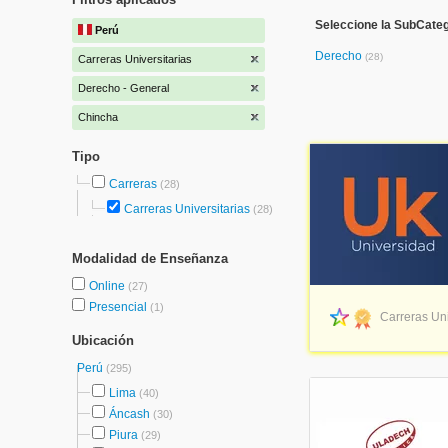
Seleccione la SubCateg
Perú
Derecho
(28)
Carreras Universitarias
Derecho - General
Chincha
Tipo
Carreras
(28)
Carreras Universitarias
(28)
Modalidad de Enseñanza
Online
(27)
Presencial
(1)
Carreras Uni
Ubicación
Perú
(295)
Lima
(40)
Áncash
(30)
Piura
(29)