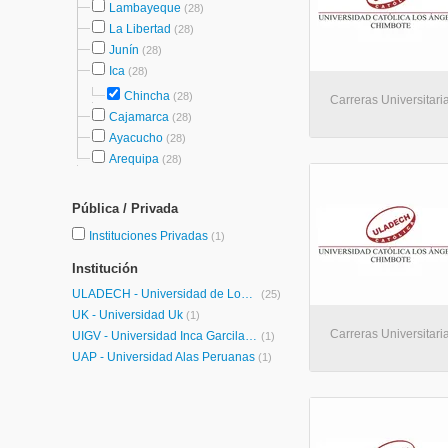
Lambayeque
(28)
La Libertad
(28)
Junín
(28)
Ica
(28)
Chincha
(28)
Carreras Universitari
Cajamarca
(28)
Ayacucho
(28)
Arequipa
(28)
Pública / Privada
Instituciones Privadas
(1)
Institución
ULADECH - Universidad de Los Angeles de Chimbote
(25)
UK - Universidad Uk
(1)
Carreras Universitaria
UIGV - Universidad Inca Garcilaso de la Vega
(1)
UAP - Universidad Alas Peruanas
(1)