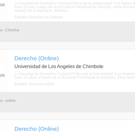
La Facultad de Derecho y Ciencia Poltica de la Universidad "Los ngele
hace 15 aos, a travs de su Escuela Profesional de Derecho, viene formand
manejo de la legislacin, doctrina ...
Estudiar Derecho en Chincha
as - Chincha
Derecho (Online)
Universidad de Los Angeles de Chimbote
La Facultad de Derecho y Ciencia Política de la Universidad "Los Ánge
hace 15 años, a través de su Escuela Profesional de Derecho, viene forman
Estudiar Derecho online
s - online
Derecho (Online)