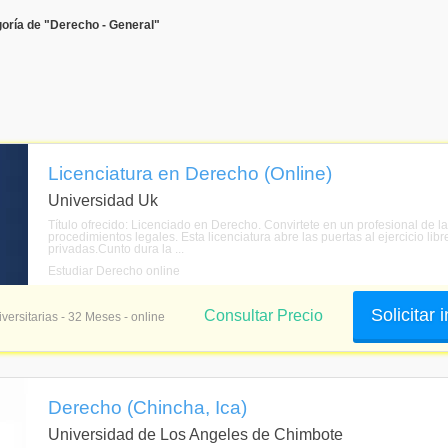
oría de "Derecho - General"
Licenciatura en Derecho (Online)
Universidad Uk
Título ofrecido: Licenciado en Derecho. Convirtete en un profesional de l
procedimientos legales. Esta licenciatura abre las puertas al ejercicio lib
privadas.Cunto dura la ...
Estudiar Derecho online
Solicitar
Consultar Precio
versitarias - 32 Meses - online
Derecho (Chincha, Ica)
Universidad de Los Angeles de Chimbote