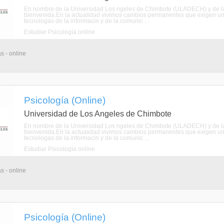
En nombre de la Universidad Los ngeles de Chimbote (ULADECH) y de la E
bienvenida.En la actualidad vivimos cambios permanentes que exigen una
tecnologas de la informacin y de la comunic ...
Estudiar Psicología online
s - online
Psicología (Online)
Universidad de Los Angeles de Chimbote
En nombre de la Universidad Los ngeles de Chimbote (ULADECH) y de la E
bienvenida.En la actualidad vivimos cambios permanentes que exigen una
tecnologas de la informacin y de la comunic ...
Estudiar Psicología online
s - online
Psicología (Online)