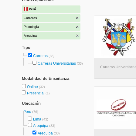
Perú
Carreras
Psicología
Arequipa
Tipo
Carreras
(33)
Carreras Universitarias
(33)
Carreras Universitari
Modalidad de Enseñanza
Online
(32)
Presencial
(1)
Ubicación
Perú
(76)
Lima
(43)
Arequipa
(33)
Arequipa
(33)