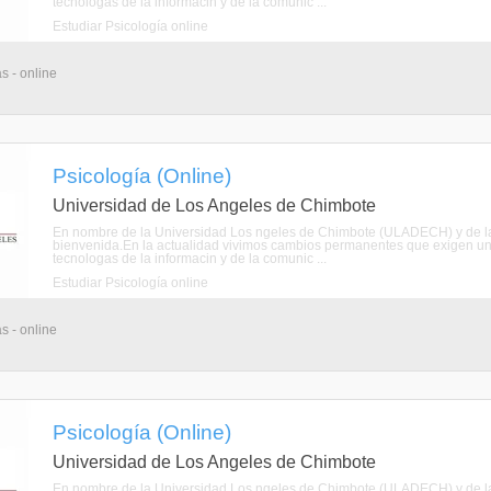
tecnologas de la informacin y de la comunic ...
Estudiar Psicología online
s - online
Psicología (Online)
Universidad de Los Angeles de Chimbote
En nombre de la Universidad Los ngeles de Chimbote (ULADECH) y de la E
bienvenida.En la actualidad vivimos cambios permanentes que exigen una
tecnologas de la informacin y de la comunic ...
Estudiar Psicología online
s - online
Psicología (Online)
Universidad de Los Angeles de Chimbote
En nombre de la Universidad Los ngeles de Chimbote (ULADECH) y de la E