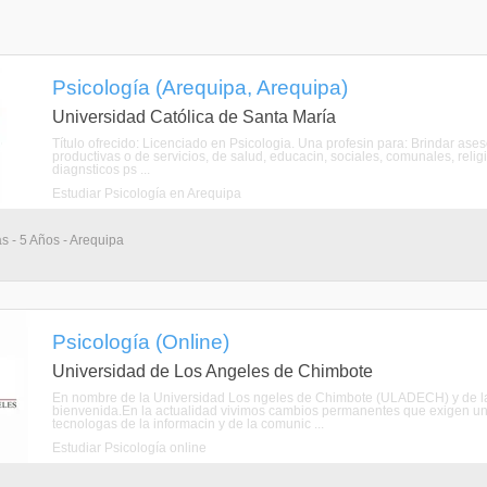
Psicología (Arequipa, Arequipa)
Universidad Católica de Santa María
Título ofrecido: Licenciado en Psicologia. Una profesin para: Brindar ase
productivas o de servicios, de salud, educacin, sociales, comunales, relig
diagnsticos ps ...
Estudiar Psicología en Arequipa
as - 5 Años - Arequipa
Psicología (Online)
Universidad de Los Angeles de Chimbote
En nombre de la Universidad Los ngeles de Chimbote (ULADECH) y de la E
bienvenida.En la actualidad vivimos cambios permanentes que exigen una
tecnologas de la informacin y de la comunic ...
Estudiar Psicología online