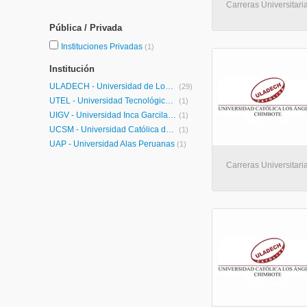
Carreras Universitaria
Pública / Privada
Instituciones Privadas
(1)
Institución
ULADECH - Universidad de Los Angeles de Chimbote
(29)
UTEL - Universidad Tecnológica Latinoamericana en Línea Perú
(1)
UIGV - Universidad Inca Garcilaso de la Vega
(1)
UCSM - Universidad Católica de Santa María
(1)
UAP - Universidad Alas Peruanas
(1)
Carreras Universitaria