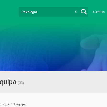
X
Carreras
equipa
(33)
cología
/
Arequipa