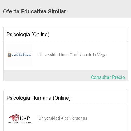
230646 GOBERNANZA DE LAS ORGANIZACIONES 2 
Oferta Educativa Similar
CICLO 5
Curso Nombre del Curso Creditos Sílabo
Psicología (Online)
230651 PSICOLOGÍA SOCIAL Y COMUNITARIA 4 
230652 METODOLOGÍA PSICOMÉTRICA II 3 
Universidad Inca Garcilaso de la Vega
230653 PSICOPATOLOGÍA 4 
230654 PSICOLOGÍA HUMANISTA 4 
Consultar Precio
230655 EVALUACIÓN DE LA DISFUNCIONALIDAD FAMILIAR 4 
230656 PRACTICAS LABORALES 2 
Psicología Humana (Online)
CICLO 6
Curso Nombre del Curso Creditos Sílabo
Universidad Alas Peruanas
230661 COMPORTAMIENTO ORGANIZACIONAL 3 