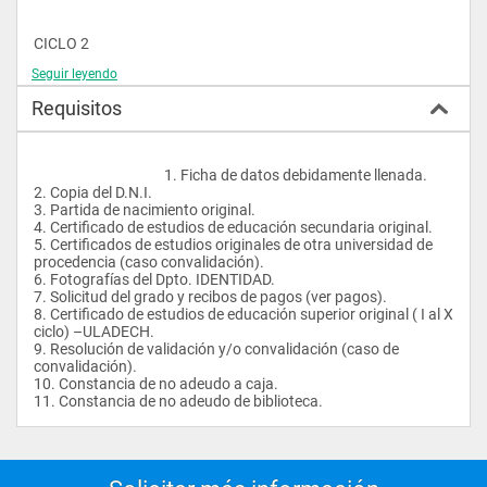
asumir los retos de la investigación formativa, la 
responsabilidad social y los desafíos del mundo circundante   
CICLO 2
En la Dimensión Profesional
Seguir leyendo
Curso Nombre del Curso Creditos Sílabo
Área Básica (AB)
Requisitos
230621 ESTADÍSTICA 4 
2.0 Demostrar una sólida formación en las ciencias básicas 
relacionadas con la psicología y en los fundamentos que la 
230622 PSICOLOGÍA DEL DESARROLLO HUMANO 3 
sustentan como una disciplina científica a través de las 
diferentes corrientes y escuelas psicológicas.  
					1. Ficha de datos debidamente llenada.
230623 NEUROFISIOLOGÍA 3 
2. Copia del D.N.I.
Área Formativa (AF)
3. Partida de nacimiento original.
230624 EPISTEMOLOGÍA DE LA PSICOLOGÍA 3 
4. Certificado de estudios de educación secundaria original. 
3.0 Demostrar una sólida formación general en la aplicación 
5. Certificados de estudios originales de otra universidad de 
230625 ANTROPOLOGÍA CULTURAL 3 
de técnicas y estrategias de interacción humana, evaluación, 
procedencia (caso convalidación).
diagnóstico y tratamiento de los problemas de conducta 
6. Fotografías del Dpto. IDENTIDAD.
230626 VIDA ESPIRITUAL 2 
vinculando su labor a los principios éticos que establece su 
7. Solicitud del grado y recibos de pagos (ver pagos).
deontología profesional.
8. Certificado de estudios de educación superior original ( I al X 
230627 PRACTICAS OPERATIVAS JUSTAS 3 
ciclo) –ULADECH.
Área Especialidad (AE)
9. Resolución de validación y/o convalidación (caso de 
convalidación).
4.0 Demostrar una sólida formación científica, tecnológica y 
10. Constancia de no adeudo a caja.
CICLO 3
humanística en el área específica profesional de la carrera de 
11. Constancia de no adeudo de biblioteca.                
psicología que lo habilita para brindar un servicio integral en la 
Curso Nombre del Curso Creditos Sílabo
salud mental.				
230631 BIOESTADÍSTICA 4 