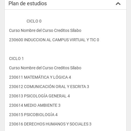
Plan de estudios
La Escuela Profesional de Psicología de la  Universidad Los 
Ángeles de Chimbote, prepara al estudiante con una sólida 
formación humanística, ética y científica para desempeñar 
                    CICLO 0
fundamentalmente tareas “...de identificación, promoción, 
desarrollo y rehabilitación de las funciones psicológicas que 
Curso Nombre del Curso Creditos Sílabo
aseguren un adecuado desarrolo humano de todas las 
personas en el ámbito educativo, de salud, laboral, 
230600 INDUCCION AL CAMPUS VIRTUAL Y TIC 0 
sociocultural, económico, recreativo y político...” (Ley del 
Trabajo del Psicólogo N° 28369, Art. 3°).
La carrera tiene una duración de 5 años, equivalente a diez 
CICLO 1
(10) ciclos académicos. Al culminar sus estudios, la Facultad 
de Ciencias de la Salud le otorga el grado académico de 
Curso Nombre del Curso Creditos Sílabo
Bachiller en Psicología y posteriormente, luego de sustentar 
una tesis, otorga el Título de Licenciado en Psicología.
230611 MATEMÁTICA Y LÓGICA 4 
Con un saludo fraterno reitero mi aprecio y le animo a formar 
230612 COMUNICACIÓN ORAL Y ESCRITA 3 
parte de esta gran Familia Universitaria. Objetivos: Al finalizar 
su formación profesional los egresados de la carrera de 
230613 PSICOLOGÍA GENERAL 4 
Psicología de la ULADECH serán capaces de:
230614 MEDIO AMBIENTE 3 
En la dimensión personal y social
230615 PSICOBIOLOGÍA 4 
Área Complementaria (AC)
230616 DERECHOS HUMANOS Y SOCIALES 3 
1.0 Demostrar una sólida formación científico-humanista y 
espiritual como persona y ser social que lo habilita para 