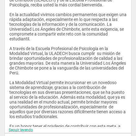
Psicología, reciba usted la más cordial bienvenida.
En la actualidad vivimos cambios permanentes que exigen una 
rápida adaptación, especialmente en lo que respecta a las 
tecnologías de la información y de la comunicación. La 
Universidad Los Ángeles de Chimbote, ante esta exigencia, se 
compromete a compartir este reto con la comunidad 
estudiantil.
A través de la Escuela Profesional de Psicología en la 
Modalidad Virtual, la ULADECH busca cumplir  su misión de 
brindar oportunidades de profesionalización de calidad a las 
grandes mayorías. De esta manera la Universidad Los Ángeles 
de Chimbote se pone a la vanguardia de las universidades del 
Perú.
La Modalidad Virtual permite incursionar en un novedoso 
sistema de aprendizaje, gracias a la contribución de 
tecnologías en sus diversas presentaciones, que se ha puesto 
al servicio de la educación. Además esta modalidad, que ya es 
una realidad en el mundo actual, permite brindar mayores 
oportunidades de profesionalización, especialmente  de 
aquellos que por diversas razones difícilmente tienen acceso a 
los estudios tradicionales.
Es un honor tener el privilegio de contribuir con esta meta, a 
Seguir leyendo
través de la Escuela Profesional de Psicología y ser parte del 
esfuerzo.