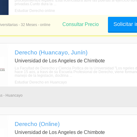
procedimientos legales. Esta licenciatura abre las puertas al ejercicio lib
privadas.Cunto dura la ...
Estudiar Derecho online
Solicitar
Consultar Precio
versitarias - 32 Meses - online
Derecho (Huancayo, Junín)
Universidad de Los Angeles de Chimbote
La Facultad de Derecho y Ciencia Poltica de la Universidad "Los ngele
hace 15 aos, a travs de su Escuela Profesional de Derecho, viene formand
manejo de la legislacin, doctrina ...
Estudiar Derecho en Huancayo
ias - Huancayo
Derecho (Online)
Universidad de Los Angeles de Chimbote