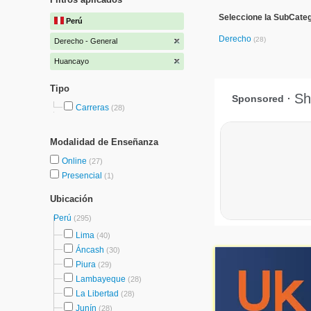
Seleccione la SubCateg
Perú
Derecho
(28)
Derecho - General
Huancayo
Tipo
Carreras
(28)
Modalidad de Enseñanza
Online
(27)
Presencial
(1)
Ubicación
Perú
(295)
Lima
(40)
Áncash
(30)
Piura
(29)
Lambayeque
(28)
La Libertad
(28)
Junín
(28)