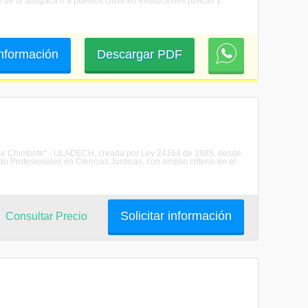
re de la abogaca o a puestos clave en instituciones pblicas y
 información
Descargar PDF
s de Chimbote" - ULADECH, creada por Ley 24164 de 1985, desde
o Profesionales en Ciencias Jurdicas, con amplio criterio en el
Solicitar información
Consultar Precio