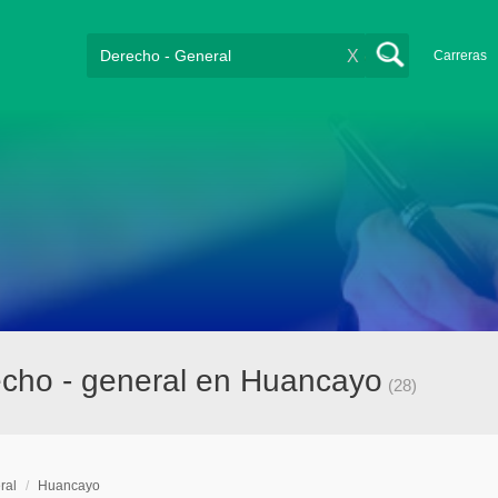
X
Carreras
cho - general en Huancayo
(28)
ral
/
Huancayo