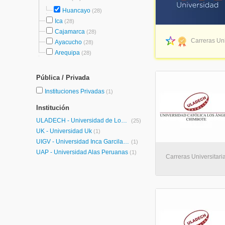
Huancayo
(28)
Ica
(28)
Cajamarca
(28)
Carreras Uni
Ayacucho
(28)
Arequipa
(28)
Pública / Privada
Instituciones Privadas
(1)
Institución
ULADECH - Universidad de Los Angeles de Chimbote
(25)
UK - Universidad Uk
(1)
UIGV - Universidad Inca Garcilaso de la Vega
(1)
UAP - Universidad Alas Peruanas
(1)
Carreras Universitar