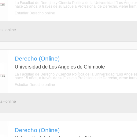
La Facultad de Derecho y Ciencia Política de la Universidad "Los Ánge
hace 15 años, a través de su Escuela Profesional de Derecho, viene forman
Estudiar Derecho online
s - online
Derecho (Online)
Universidad de Los Angeles de Chimbote
La Facultad de Derecho y Ciencia Política de la Universidad "Los Ánge
hace 15 años, a través de su Escuela Profesional de Derecho, viene forman
Estudiar Derecho online
s - online
Derecho (Online)