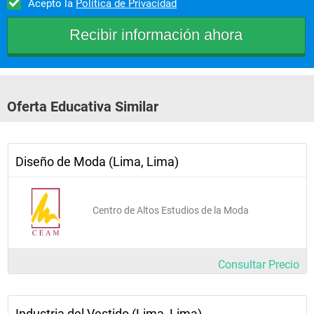
Acepto la
Política de Privacidad
Fashion Buyer y coolhunter
Escaparatista y store planner de tiendas de moda
Supervisor de producción y logística en fábricas textiles
Proyectista y gestor de plan de negocios para empresas del 
rubro
Oferta Educativa Similar
Consultor de moda internacional
Organizador de eventos
Fashion Stylist y consultor de imagen				
Diseño de Moda (Lima, Lima)
Centro de Altos Estudios de la Moda
Consultar Precio
Industria del Vestido (Lima, Lima)