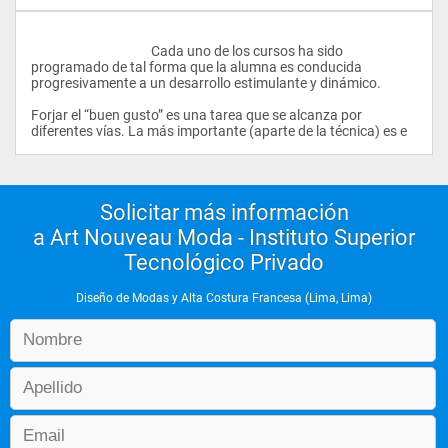
					Cada uno de los cursos ha sido 
programado de tal forma que la alumna es conducida 
progresivamente a un desarrollo estimulante y dinámico.
Forjar el “buen gusto” es una tarea que se alcanza por 
diferentes vías. La más important
Solicitar más información
a Art Nouveau Moda - Instituto Superior
Tecnológico Privado
Diseño de Modas y Alta Costura Francesa (Lima, Lima)