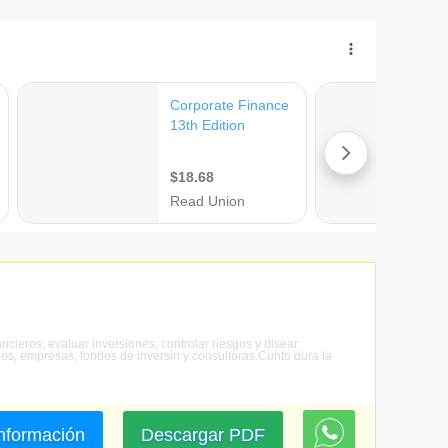
ncieros, evaluar inversiones, controlar riesgos y disear
os, empresas, fondos de inversin y consultoras.Cunto dura la
 información
Descargar PDF