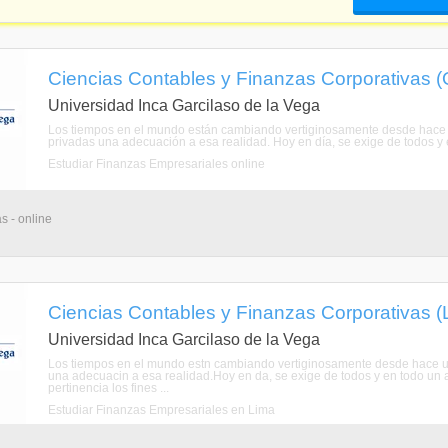
Ciencias Contables y Finanzas Corporativas (
Universidad Inca Garcilaso de la Vega
Los tiempos en el mundo están cambiando vertiginosamente desde hace un
privadas una adecuación a esa realidad. Hoy en día, se exige de todos y e
Estudiar Finanzas Empresariales online
s - online
Ciencias Contables y Finanzas Corporativas (
Universidad Inca Garcilaso de la Vega
Los tiempos en el mundo estn cambiando vertiginosamente desde hace una
una adecuacin a esa realidad.Hoy en da, se exige de todos y en todo un al
pertinencia los fines ...
Estudiar Finanzas Empresariales en Lima