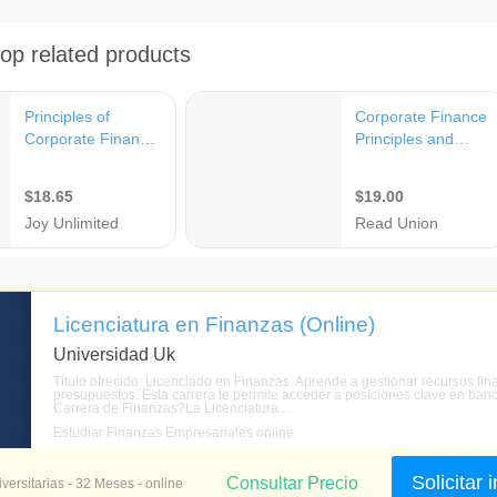
Licenciatura en Finanzas (Online)
Universidad Uk
Título ofrecido: Licenciado en Finanzas. Aprende a gestionar recursos fina
presupuestos. Esta carrera te permite acceder a posiciones clave en banc
Carrera de Finanzas?La Licenciatura ...
Estudiar Finanzas Empresariales online
Solicitar
Consultar Precio
versitarias - 32 Meses - online