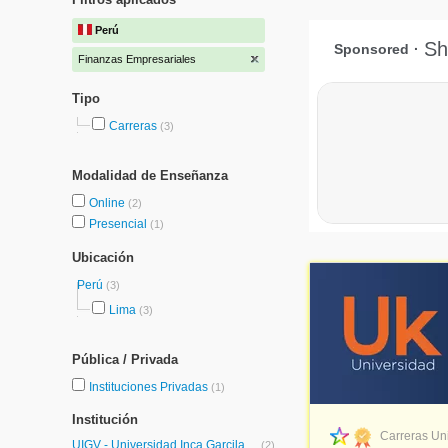
Perú
Finanzas Empresariales
Tipo
Carreras
(3)
Modalidad de Enseñanza
Online
(2)
Presencial
(1)
Ubicación
Perú
(3)
Lima
(3)
Pública / Privada
Instituciones Privadas
(1)
Institución
Carreras Uni
UIGV - Universidad Inca Garcilaso de la Vega
(2)