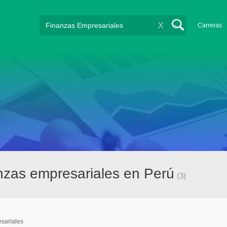
X
Carreras
nzas empresariales en Perú
(3)
sariales