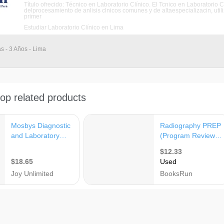
Título ofrecido: Técnico en Laboratorio Clínico. El Tcnico en Laboratorio
delprocesamiento de anlisis clnicos comunes y de altaespecializacin, ut
primer
Estudiar Laboratorio Clínico en Lima
as - 3 Años - Lima