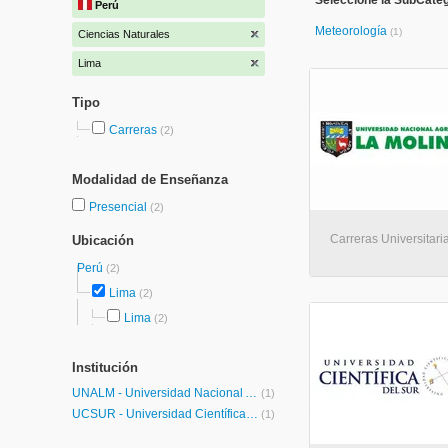
Seleccione la SubCateg
Perú
Meteorología
(1)
Ciencias Naturales
Lima
Tipo
Carreras
(2)
Modalidad de Enseñanza
Presencial
(2)
Carreras Universitari
Ubicación
Perú
(2)
Lima
(2)
Lima
(2)
Institución
UNALM - Universidad Nacional Agraria La Molina
(1)
UCSUR - Universidad Científica del Sur
(1)