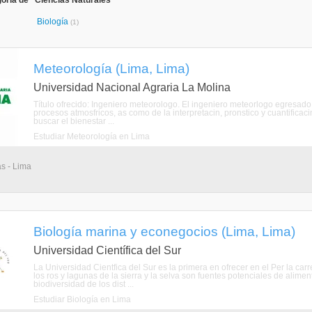
oría de "Ciencias Naturales"
Biología
(1)
Meteorología (Lima, Lima)
Universidad Nacional Agraria La Molina
Título ofrecido: Ingeniero meteorologo. El ingeniero meteorlogo egresad
procesos atmosfricos, as como de la interpretacin, pronstico y cuantificacin
buscar el bienestar ...
Estudiar Meteorología en Lima
as - Lima
Biología marina y econegocios (Lima, Lima)
Universidad Científica del Sur
La Universidad Cientfica del Sur es la primera en ofrecer en el Per la c
los ros y lagunas de la sierra y la selva son fuentes potenciales de alime
biodiversidad de los dist ...
Estudiar Biología en Lima