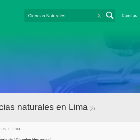
X
Carreras
ias naturales en Lima
(2)
ales
/
Lima