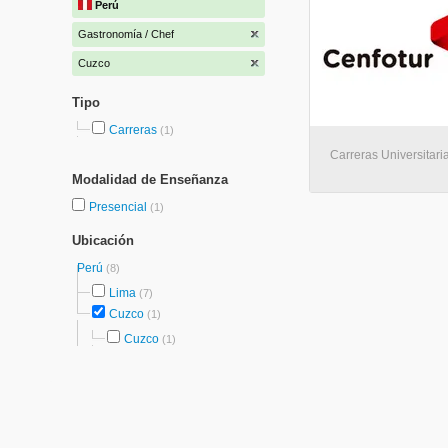
Perú
Gastronomía / Chef
Cuzco
Tipo
Carreras
(1)
Carreras Universitari
Modalidad de Enseñanza
Presencial
(1)
Ubicación
Perú
(8)
Lima
(7)
Cuzco
(1)
Cuzco
(1)