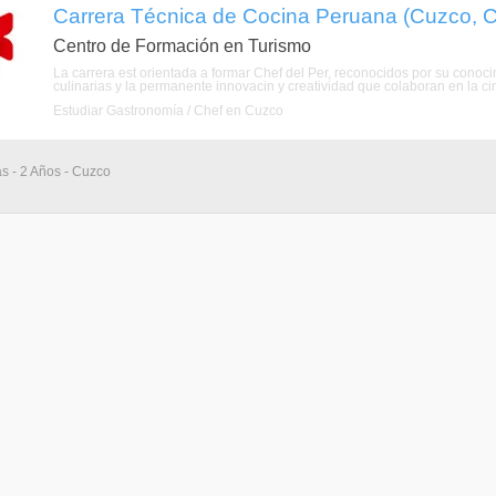
Carrera Técnica de Cocina Peruana (Cuzco, 
Centro de Formación en Turismo
La carrera est orientada a formar Chef del Per, reconocidos por su conoci
culinarias y la permanente innovacin y creatividad que colaboran en la 
Estudiar Gastronomía / Chef en Cuzco
as - 2 Años - Cuzco