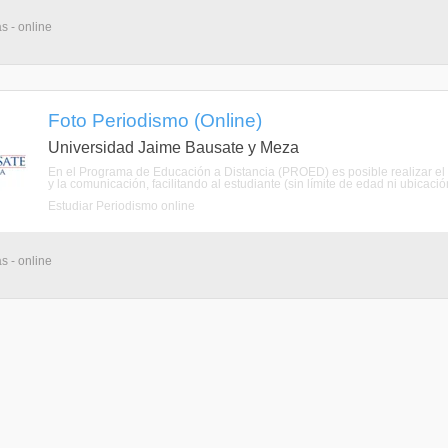
s - online
Foto Periodismo (Online)
Universidad Jaime Bausate y Meza
En el Programa de Educación a Distancia (PROED) es posible realizar el 
y la comunicación, facilitando al estudiante (sin límite de edad ni ubicación
Estudiar Periodismo online
s - online