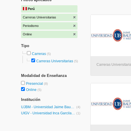
Perú
Carreras Universitarias
Periodismo
Online
Tipo
Carreras
(5)
Carreras Universitarias
(5)
Carreras Universitaria
Modalidad de Enseñanza
Presencial
(8)
Online
(5)
Institución
UJBM - Universidad Jaime Bausate y Meza
(4)
UIGV - Universidad Inca Garcilaso de la Vega
(1)