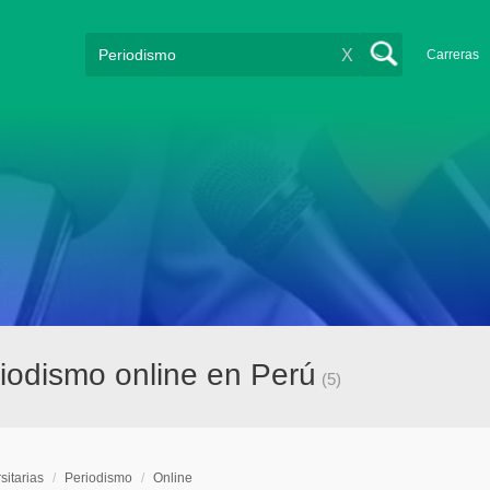
X
Carreras
riodismo online en Perú
(5)
sitarias
/
Periodismo
/
Online