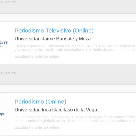
s - online
Periodismo Televisivo (Online)
Universidad Jaime Bausate y Meza
En el Programa de Educación a Distancia (PROED) es posible realizar el 
y la comunicación, facilitando al estudiante (sin límite de edad ni ubicación
Estudiar Periodismo online
s - online
Periodismo (Online)
Universidad Inca Garcilaso de la Vega
La Universidad Inca Garcilaso de la Vega tiene la misión de formar profe
como premisa la globalización, el nivel de competitividad y la calidad tota
Estudiar Periodismo online