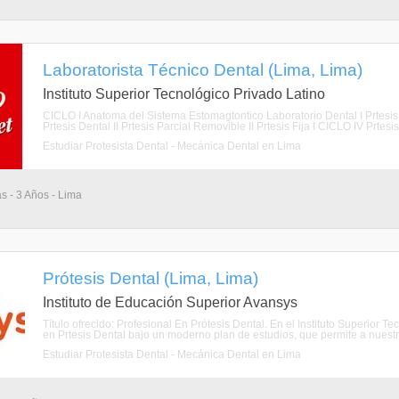
Laboratorista Técnico Dental (Lima, Lima)
Instituto Superior Tecnológico Privado Latino
CICLO I Anatoma del Sistema Estomagtontico Laboratorio Dental I Prtesis D
Prtesis Dental II Prtesis Parcial Removible II Prtesis Fija I CICLO IV Prtesi
Estudiar Protesista Dental - Mecánica Dental en Lima
as - 3 Años - Lima
Prótesis Dental (Lima, Lima)
Instituto de Educación Superior Avansys
Título ofrecido: Profesional En Prótesis Dental. En el Instituto Superi
en Prtesis Dental bajo un moderno plan de estudios, que permite a nuest
Estudiar Protesista Dental - Mecánica Dental en Lima