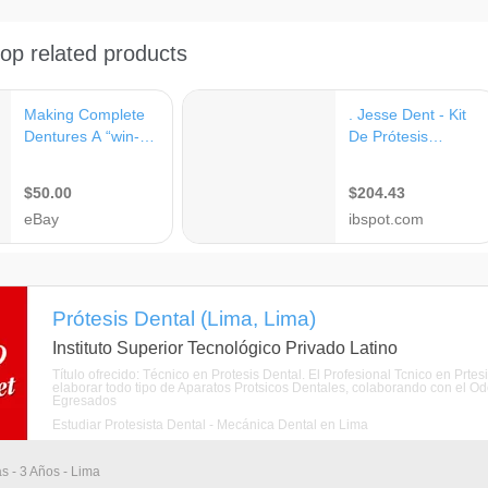
Prótesis Dental (Lima, Lima)
Instituto Superior Tecnológico Privado Latino
Título ofrecido: Técnico en Protesis Dental. El Profesional Tcnico en Prtes
elaborar todo tipo de Aparatos Protsicos Dentales, colaborando con el Odo
Egresados
Estudiar Protesista Dental - Mecánica Dental en Lima
as - 3 Años - Lima