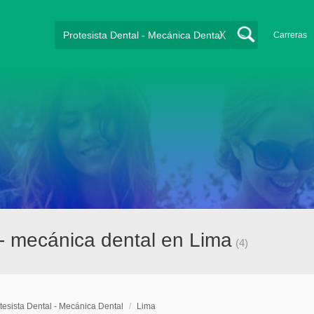
X
Carreras
 - mecánica dental en Lima
(4)
tesista Dental - Mecánica Dental
/
Lima