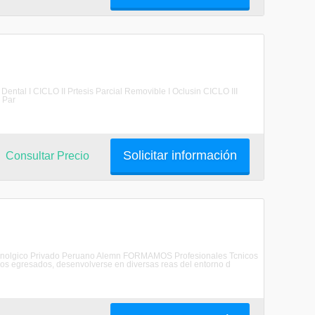
ental I CICLO II Prtesis Parcial Removible I Oclusin CICLO III
s Par
Solicitar información
Consultar Precio
or Tecnolgico Privado Peruano Alemn FORMAMOS Profesionales Tcnicos
ros egresados, desenvolverse en diversas reas del entorno d