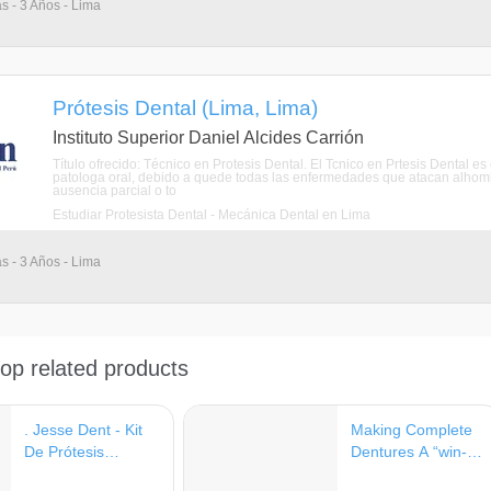
as - 3 Años - Lima
Prótesis Dental (Lima, Lima)
Instituto Superior Daniel Alcides Carrión
Título ofrecido: Técnico en Protesis Dental. El Tcnico en Prtesis Dental es
patologa oral, debido a quede todas las enfermedades que atacan alhomb
ausencia parcial o to
Estudiar Protesista Dental - Mecánica Dental en Lima
as - 3 Años - Lima