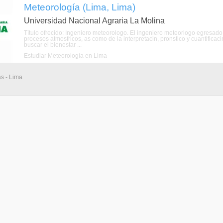
Meteorología (Lima, Lima)
Universidad Nacional Agraria La Molina
Título ofrecido: Ingeniero meteorologo. El ingeniero meteorlogo egresad
procesos atmosfricos, as como de la interpretacin, pronstico y cuantificacin
buscar el bienestar ...
Estudiar Meteorología en Lima
as - Lima