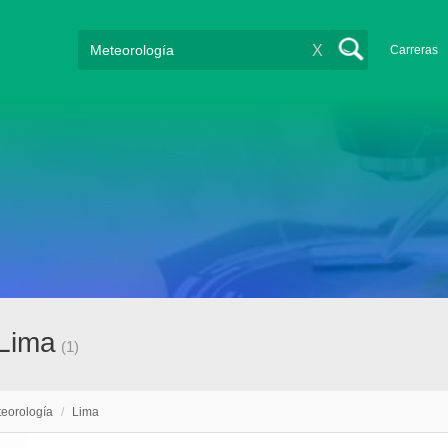
X
Carreras
 Lima
(1)
eorología
/
Lima