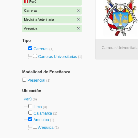
Perú
Carreras
Medicina Veterinaria
Arequipa
Tipo
Carreras Universitari
Carreras
(1)
Carreras Universitarias
(1)
Modalidad de Enseñanza
Presencial
(1)
Ubicación
Perú
(6)
Lima
(4)
Cajamarca
(1)
Arequipa
(1)
Arequipa
(1)