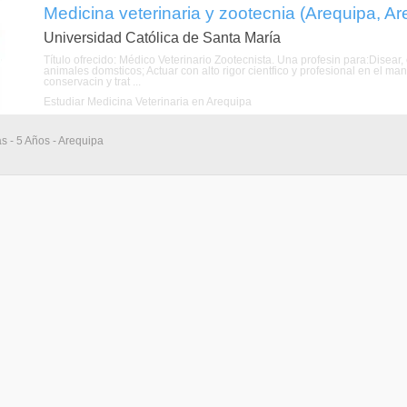
Medicina veterinaria y zootecnia (Arequipa, Ar
Universidad Católica de Santa María
Título ofrecido: Médico Veterinario Zootecnista. Una profesin para:Disear
animales domsticos; Actuar con alto rigor cientfico y profesional en el m
conservacin y trat ...
Estudiar Medicina Veterinaria en Arequipa
as - 5 Años - Arequipa