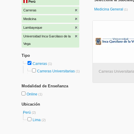
Seleccione la SubCateg
Perú
Medicina General
(1)
Carreras
Medicina
Lambayeque
Universidad Inca Garcilaso de la
Vega
Tipo
Carreras
(1)
Carreras Universitarias
(1)
Carreras Universitaria
Modalidad de Enseñanza
Online
(1)
Ubicación
Perú
(2)
Lima
(2)