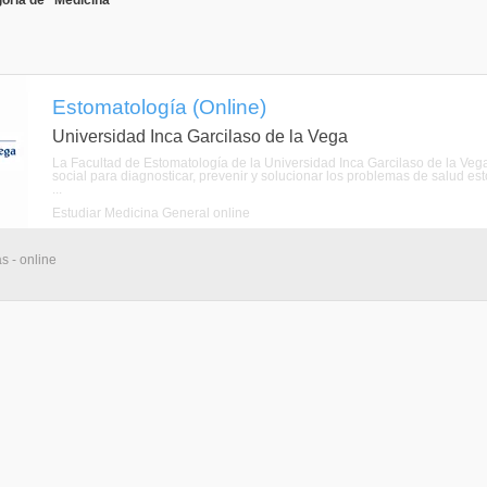
oría de "Medicina"
Estomatología (Online)
Universidad Inca Garcilaso de la Vega
La Facultad de Estomatología de la Universidad Inca Garcilaso de la Vega
social para diagnosticar, prevenir y solucionar los problemas de salud esto
...
Estudiar Medicina General online
s - online