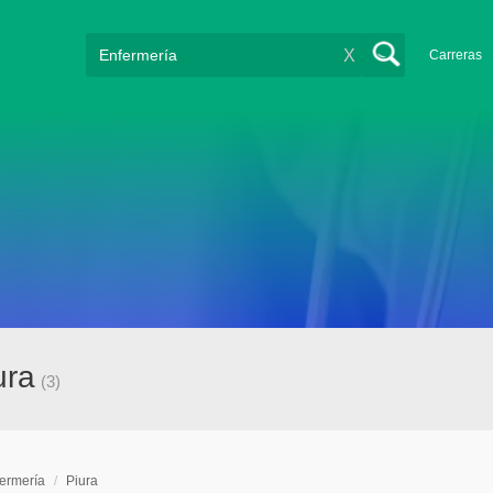
X
Carreras
ura
(3)
ermería
/
Piura