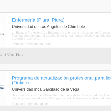
Enfermería (Piura, Piura)
Universidad de Los Angeles de Chimbote
La Escuela Profesional de Enfermera pertenece a la facultad de Ciencias
finalidad proporcionar al estudiante los fundamentos tericos y metodolgic
profesin y reconocie ...
Estudiar Enfermería en Piura
s - 5 Años - Piura
Programa de actualización profesional para li
(Online)
Universidad Inca Garcilaso de la Vega
Se comunica a los Bachilleres de Enfermería de la Universidad Inca Garci
la inscripción para el XXXVIII Programa de Actualización Profesional para
Estudiar Enfermería online