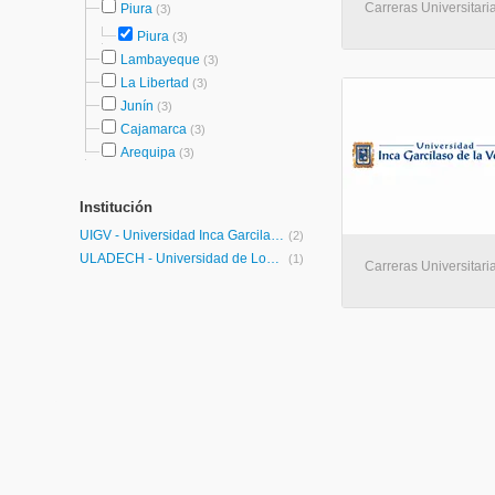
Carreras Universitaria
Piura
(3)
Piura
(3)
Lambayeque
(3)
La Libertad
(3)
Junín
(3)
Cajamarca
(3)
Arequipa
(3)
Institución
UIGV - Universidad Inca Garcilaso de la Vega
(2)
ULADECH - Universidad de Los Angeles de Chimbote
(1)
Carreras Universitaria