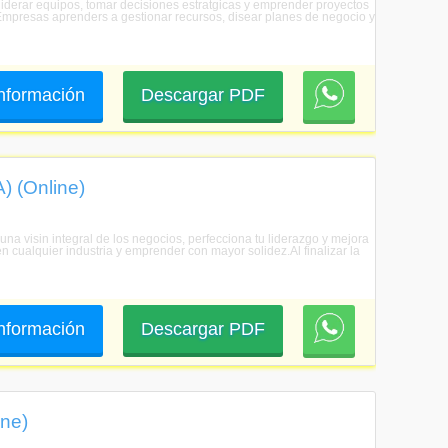
 liderar equipos, tomar decisiones estratgicas y emprender proyectos
e Empresas aprenders a gestionar recursos, disear planes de negocio y
 información
Descargar PDF
) (Online)
na visin integral de los negocios, perfecciona tu liderazgo y mejora
n cualquier industria y emprender con mayor solidez.Al finalizar la
 información
Descargar PDF
ine)