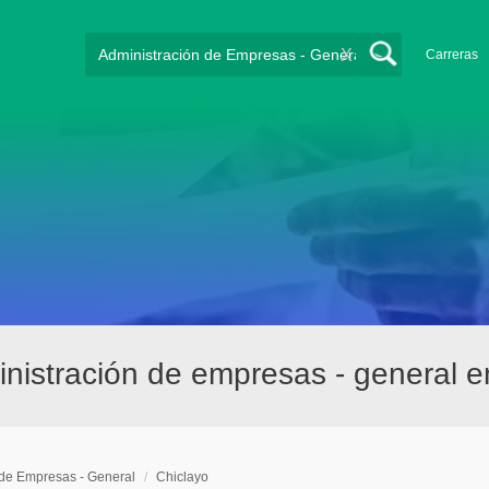
X
Carreras
istración de empresas - general e
 de Empresas - General
/
Chiclayo