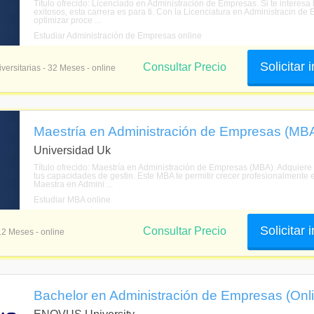
Título ofrecido: Licenciado en Administración de Empresas. Si te interesa
exitosos, esta carrera es para ti. Con la Licenciatura en Administracin d
optimizar proce ...
Estudiar Administración de Empresas online
Solicitar
Consultar Precio
versitarias - 32 Meses - online
Maestría en Administración de Empresas (MBA
Universidad Uk
Título ofrecido: Maestría en Administración de Empresas (MBA). Adquiere u
tus capacidades de gestin. Este MBA te permitir crecer profesionalmente e
Maestra en Admini ...
Estudiar MBA online
Solicitar
Consultar Precio
12 Meses - online
Bachelor en Administración de Empresas (Onl