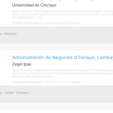
Universidad de Chiclayo
Título ofrecido: Título Profesional de Licenciado en Administración. For
empresas e instituciones de los sectores productivos, financiero y de s
les permita tener una ...
Estudiar Administración de Empresas en Chiclayo
as - Chiclayo
Administración de Negocios (Chiclayo, Lamb
Zegel Ipae
Título ofrecido: Profesional en Administración de Negocios. Formamos pr
del sistema empresarial del Per. Te brindamos las herramientas y tcnica
profesionales:Administrar los ...
Estudiar Administración de Empresas en Chiclayo
as - 4 Años - Chiclayo