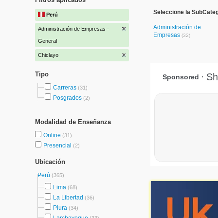
Seleccione la SubCateg
Perú
Administración de
Administración de Empresas -
Empresas
(32)
General
Chiclayo
Tipo
Carreras
(31)
Posgrados
(2)
Modalidad de Enseñanza
Online
(31)
Presencial
(2)
Ubicación
Perú
(365)
Lima
(68)
La Libertad
(36)
Piura
(34)