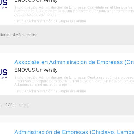
ENOVUS University
Título ofrecido: Administración de Empresas. Convirtete en el lder que 
asumir un rol estratgico en la gestin y direccin de organizaciones mode
adaptarse a tu vida, permi ...
Estudiar Administración de Empresas online
tarias - 4 Años - online
Associate en Administración de Empresas (Onl
ENOVUS University
Título ofrecido: Administración de Empresas. Gestiona y optimiza proceso
Empresas te prepara para asumir un rol clave en la gestin de procesos o
Adquirirs competencias para eje ...
Estudiar Administración de Empresas online
s - 2 Años - online
Administración de Empresas (Chiclayo, Lamb