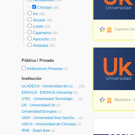
Lambayeque
(33)
Chiclayo
(33)
Ica
(33)
Áncash
(33)
Loreto
(32)
Carreras Uni
Cajamarca
(32)
Ayacucho
(32)
Arequipa
(32)
Pública / Privada
Instituciones Privadas
(7)
Institución
ULADECH - Universidad de Los Angeles de Chimbote
(23)
ENOVUS - ENOVUS University
(2)
UTEL - Universidad Tecnológica Latinoamericana en Línea Perú
(2)
Maestrías - 
UK - Universidad Uk
(2)
Universidad Europea
(1)
UIGV - Universidad Inca Garcilaso de la Vega
(1)
UDCH - Universidad de Chiclayo
(1)
IPAE - Zegel Ipae
(1)