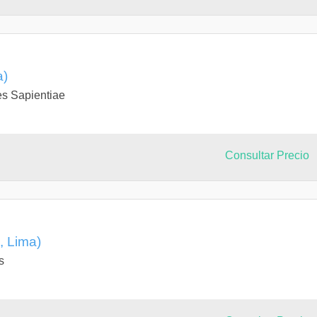
a)
es Sapientiae
Consultar Precio
, Lima)
s