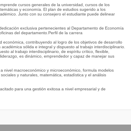
omprende cursos generales de la universidad, cursos de los
emáticas y economía. El plan de estudios sugerido a los
cadémico. Junto con su consejero el estudiante puede delinear
dedicación exclusiva pertenecientes al Departamento de Economía
oficinas del departamento.Perfil de la carrera
dad económica, contribuyendo al logro de los objetivos de desarrollo
cadémica sólida e integral y dispuesto al trabajo interdisciplinario.
 al trabajo interdisciplinario, de espíritu crítico, flexible,
e liderazgo, es dinámico, emprendedor y capaz de manejar sus
s a nivel macroeconómico y microeconómico, formula modelos
ociales y naturales, matemática, estadística y el análisis
acitado para una gestión exitosa a nivel empresarial y de
nternacional. En el ámbito macroeconómico, aborda temas de
ón de políticas económicas, sectoriales, regionales y en aspectos
nómico, asesora y realiza consultorías en diversos temas como
e mercados y está preparado para generar su propio empleo. Sabe
ma de decisiones.
opone, diseña y gerencia estrategias tanto en el sector público como
miento estratégico. Posee fortalezas en la economía de los recursos