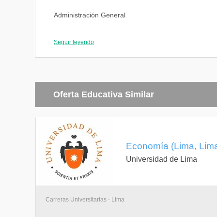
Administración General
3-2-4
Seguir leyendo
Ninguno
EP1018
Lengua
2-2-3
Oferta Educativa Similar
Ninguno
Escuelas del pensamiento económico
Economía (Lima, Lim
2-0-2
Universidad de Lima
Ninguno
Carreras Universitarias - Lima
Actividades culturales y deportivas
1-0-1