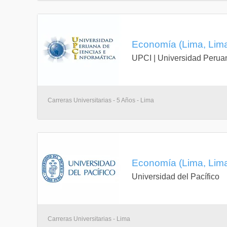
Ninguno
Economía (Lima, Lim
Proyecto Universitario Personal
UPCI | Universidad Peruan
1-0-1
Ninguno
Semestre II
Carreras Universitarias - 5 Años - Lima
CC2050
Cálculo diferencial
3-2-4
Economía (Lima, Lim
CC1023 Matemática básica
Universidad del Pacífico
Matemáticas financieras
3-2-4
Carreras Universitarias - Lima
CC1023 Matemática básica