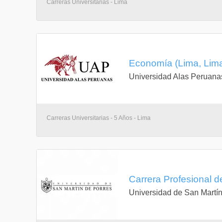
Carreras Universitarias - Lima
2-2-3
Ninguno
Semestre III
Economía (Lima, Lim
Universidad Alas Peruana
Cálculo integral
3-2-4
Carreras Universitarias - 5 Años - Lima
CC2050 Cálculo diferencial
EP2018
Estadística general
3-2-4
Carrera Profesional 
CC2050 Cálculo diferencial
Universidad de San Martín
Microeconomía