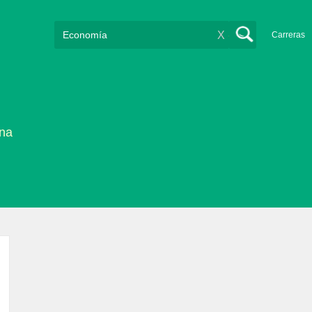
X
Carreras
ina