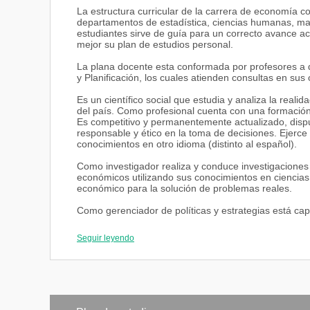
La estructura curricular de la carrera de economía c
departamentos de estadística, ciencias humanas, mat
estudiantes sirve de guía para un correcto avance a
mejor su plan de estudios personal.
La plana docente esta conformada por profesores a 
y Planificación, los cuales atienden consultas en sus 
Es un científico social que estudia y analiza la reali
del país. Como profesional cuenta con una formación a
Es competitivo y permanentemente actualizado, dispuesto
responsable y ético en la toma de decisiones. Ejerc
conocimientos en otro idioma (distinto al español).
Como investigador realiza y conduce investigacione
económicos utilizando sus conocimientos en ciencias s
económico para la solución de problemas reales.
Como gerenciador de políticas y estrategias está cap
instituciones públicas tanto a nivel nacional como i
coyuntura económica, análisis de tendencias, evoluci
Seguir leyendo
socioeconómicos, entre otros. En el ámbito microeco
comercio, desarrollo de productos, investigación d
diseñar y utilizar sistemas de información para la to
Es, además, asesor, consultor y analista: Analiza, pr
en la gestión empresarial, bajo una visión de planea