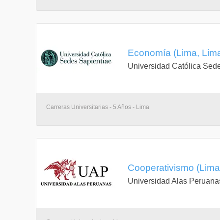
CC1024
Ecología General
2-2-3
Economía (Lima, Lim
Ninguno
Universidad Católica Sed
EP1004
Economía General
Carreras Universitarias - 5 Años - Lima
3-2-4
CC1023 Matemática Básica
EP2047
Comunicación
Cooperativismo (Lima
2-2-3
Universidad Alas Peruana
EP1018 Lengua
EP2045
Sociedad y cultura