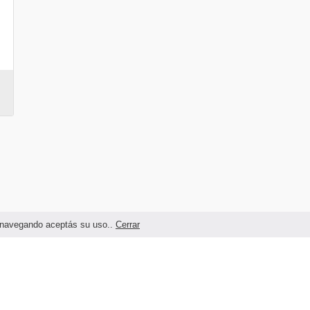
as navegando aceptás su uso..
Cerrar
Términos legales y Condiciones de Uso