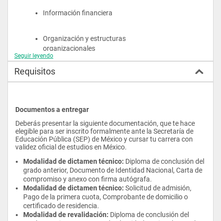
que resulten rentables, además maximiza tus habilidades 
Información financiera
directivas y de emprendimiento.
Con tu carrera en Administración y Finanzas, tendrás los 
conocimientos para realizar auditorías administrativas, 
Organización y estructuras 
diagnósticos financieros, planificar y administrar los recursos 
organizacionales
económicos, así como determinar las fuentes de ingreso más 
Seguir leyendo
convenientes para la empresa u organización con la finalidad 
de reducir los riesgos financieros.
Requisitos
Contabilidad administrativa y de 
El alumno cursará las materias del área de concentración de 
costos
su interés, por lo que deberá elegir 2 salidas profesionales 
correspondientes a la especialización de su carrera. 
Adicionalmente, deberá cursar 4 materias cocurriculares.
Documentos a entregar
Comportamiento organizacional
Dentro del plan de estudios y como parte de la estrategia de 
Deberás presentar la siguiente documentación, que te hace 
fortalecimiento de la calidad en la formación, el estudiante 
elegible para ser inscrito formalmente ante la Secretaría de 
debe completar el Diplomado en Coaching & Programación 
Planeación y control
Educación Pública (SEP) de México y cursar tu carrera con 
Neurolingüística.
validez oficial de estudios en México.
Validez Académica
Administración del capital 
Modalidad de dictamen técnico:
 Diploma de conclusión del 
El egresado titulado de la licenciatura en Administración de 
grado anterior, Documento de Identidad Nacional, Carta de 
humano
Empresas Turísticas de la Universidad Tecnológica 
compromiso y anexo con firma autógrafa.
Latinoamericana en Línea puede obtener una equivalencia 
Modalidad de dictamen técnico:
 Solicitud de admisión, 
académica en Estados Unidos como "Bachelor of Science in 
Relaciones individuales de trabajo 
Pago de la primera cuota, Comprobante de domicilio o 
Tourism Management earned through distance education" por 
certificado de residencia.
y seguridad social
parte de una agencia adscrita a la NACES o AICE.
Modalidad de revalidación:
 Diploma de conclusión del 