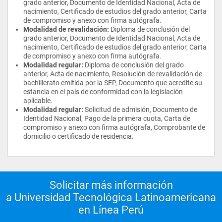
Este plan de estudio se encuentra incorporado en el Sistema 
grado anterior, Documento de Identidad Nacional, Acta de 
Educativo Nacional, con fecha 29 de noviembre de 2017 y 
Administración de programas de 
nacimiento, Certificado de estudios del grado anterior, Carta 
número de acuerdo 20181986, emitido por la Dirección de 
de compromiso y anexo con firma autógrafa.
calidad
Instituciones Particulares de Educación Superior de la 
Modalidad de revalidación:
 Diploma de conclusión del 
Secretaría de Educación Pública, máxima autoridad educativa 
grado anterior, Documento de Identidad Nacional, Acta de 
en México.
Teoría de la organización
nacimiento, Certificado de estudios del grado anterior, Carta 
de compromiso y anexo con firma autógrafa.
Modalidad regular:
 Diploma de conclusión del grado 
Principios de administración de 
anterior, Acta de nacimiento, Resolución de revalidación de 
procesos
bachillerato emitida por la SEP, Documento que acredite su 
estancia en el país de conformidad con la legislación 
aplicable.
Administración de riesgos
Modalidad regular:
 Solicitud de admisión, Documento de 
Identidad Nacional, Pago de la primera cuota, Carta de 
compromiso y anexo con firma autógrafa, Comprobante de 
Plan de negocios
domicilio o certificado de residencia.
Formulación y evaluación de 
proyectos de inversión
Solicitar más información
a Universidad Tecnológica Latinoamericana
Administración de PYMES
en Línea Perú
Administración de empresas de 