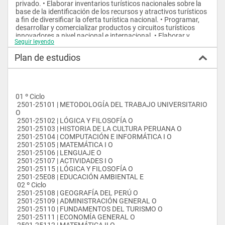
privado. • Elaborar inventarios turísticos nacionales sobre la 
base de la identificación de los recursos y atractivos turísticos 
a fin de diversificar la oferta turística nacional. • Programar, 
desarrollar y comercializar productos y circuitos turísticos 
innovadores a nivel nacional e internacional. • Elaborar y 
Seguir leyendo
ejecutar planes y proyectos de desarrollo turístico sostenibles 
que permitan el uso racional del patrimonio turístico. • 
Plan de estudios
Gestionar la prestación de servicios turísticos, hoteleros y 
gastronómicos que satisfagan la demanda turística en el 
marco competitivo actual. • Brindar asesoría técnica, y 
consultorías en temas relacionados al turismo, la hotelería y la 
gastronomía. 
01 º Ciclo
 2501-25101 | METODOLOGÍA DEL TRABAJO UNIVERSITARIO 
 CAMPO LABORAL
O  
 2501-25102 | LÓGICA Y FILOSOFÍA O  
 El Licenciado en Turismo, Hotelería y Gastronomía de la 
 2501-25103 | HISTORIA DE LA CULTURA PERUANA O  
Universidad Alas Peruanas es un profesional competente y 
 2501-25104 | COMPUTACIÓN E INFORMÁTICA I O  
capacitado para desempeñarse profesionalmente en los 
 2501-25105 | MATEMÁTICA I O  
siguientes rubros: • Operadores de turismo • Líneas aéreas y 
 2501-25106 | LENGUAJE O  
de transporte terrestre • Empresas de alojamiento y 
 2501-25107 | ACTIVIDADES I O  
restaurantes • Empresas consultoras de proyectos en 
 2501-25115 | LÓGICA Y FILOSOFÍA O  
conceptos de sostenibilidad turística • Organizaciones No 
 2501-25E08 | EDUCACIÓN AMBIENTAL E  
Gubernamentales (ONGs) orientadas al desarrollo 
 02 º Ciclo
socioeconómico de diversas poblaciones y regiones a través 
 2501-25108 | GEOGRAFÍA DEL PERÚ O  
de la implementación de proyectos turísticos • Diversas 
 2501-25109 | ADMINISTRACIÓN GENERAL O  
entidades gubernamentales dedicadas a implementar 
 2501-25110 | FUNDAMENTOS DEL TURISMO O  
políticas de desarrollo turístico en sus diversos niveles 
 2501-25111 | ECONOMÍA GENERAL O  
(nacional, regional o local) • Empresas de servicios orientadas 
 2501-25112 | MATEMÁTICA II O  