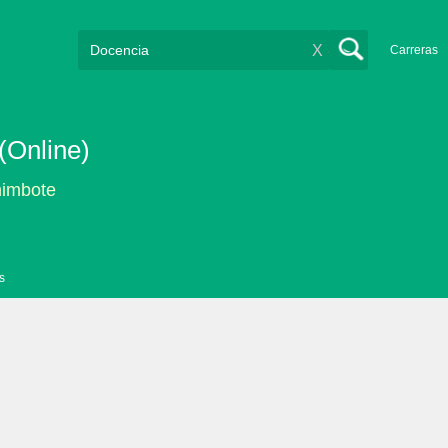
X
Carreras
(Online)
himbote
s