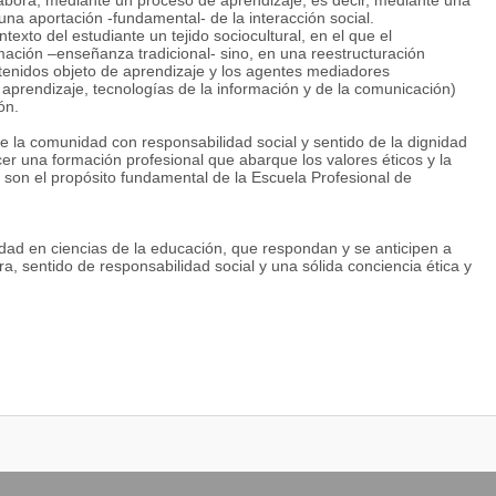
abora, mediante un proceso de aprendizaje; es decir, mediante una
 una aportación -fundamental- de la interacción social.
texto del estudiante un tejido sociocultural, en el que el
mación –enseñanza tradicional- sino, en una reestructuración
ontenidos objeto de aprendizaje y los agentes mediadores
aprendizaje, tecnologías de la información y de la comunicación)
ón.
de la comunidad con responsabilidad social y sentido de la dignidad
r una formación profesional que abarque los valores éticos y la
, son el propósito fundamental de la Escuela Profesional de
idad en ciencias de la educación, que respondan y se anticipen a
ra, sentido de responsabilidad social y una sólida conciencia ética y
rrera profesional en educación de calidad, con uso de tecnologías