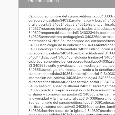
Plan de estudios
Ciclo 0cursonombre del cursocreditossílabo340300ind
cursocreditossílabo340311matematica y logica4 340
oral y escrita3 340314etica3 340315historia y filoso
340317recursos tecnologicos aplicados a la educaci
340322responsabilidad social3 340323vida espiritual
340325pensamiento pedagogico3 340326desarrollo de
matematicas4 ciclo 3cursonombre del cursocreditoss
340333sociologia de la educacion3 340334entornos v
340336teologia fundamental4 340337introduccion a l
cursocreditossílabo340341cambio actitudinal2 34034
340344didactica4 340345cristologia trinitaria4 34034
ciclo 5cursonombre del cursocreditossílabo340351re
ii3 340353diseño y evaluacion de medios y materiale
340356tecnologia informatica aplicada a la enseñanz
cursocreditossílabo340361desarrollo social i2 34036
interaccion educativa4 340364mariologia4 340365ant
cursocreditossílabo340371desarrollo social ii2 3403
340374espiritualidad cristiana4 340375sacramentos4
340377practica preprofesional i5 ciclo 8cursonombre 
cristiana y compromiso pastoral2 340383taller de i
la diversidad y la interculturalidad3 340386moral fun
9cursonombre del cursocreditossílabo340391educacion
politica y sistema educativo3 340394educacion, fam
340396doctrina social de la iglesia4 340397practica p
cursocreditossílabo3403a1danza y expresion corporal