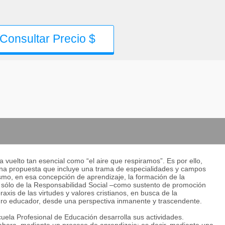
Consultar Precio $
a vuelto tan esencial como “el aire que respiramos”. Es por ello,
una propuesta que incluye una trama de especialidades y campos
ismo, en esa concepción de aprendizaje, la formación de la
o sólo de la Responsabilidad Social –como sustento de promoción
axis de las virtudes y valores cristianos, en busca de la
uturo educador, desde una perspectiva inmanente y trascendente.
uela Profesional de Educación desarrolla sus actividades.