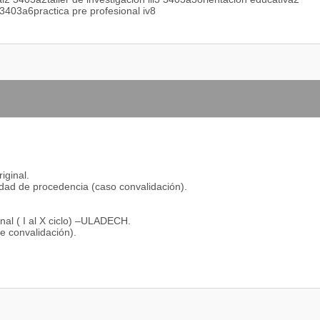
403a6practica pre profesional iv8
iginal.
sidad de procedencia (caso convalidación).
.
inal ( I al X ciclo) –ULADECH.
e convalidación).