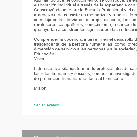
Asumiendo que, el conocimiento, se construye, se el
elaboración individual a través de la experiencia con
Constituyéndose, entre la Escuela Profesional y el con
aprendizaje no consiste en memorizar y repetir infor
compleja en la intervienen el propio discente, los c
(profesores, compañeros, conocimiento, recursos de 
que ayudan a construir los significados de la educaci
Comprender la docencia, intervenir en el desarrollo 
trascendental de la persona humana; así como, ofrece
dimensión de servicio a las personas y a la sociedad
Educación.
Visión
Líderes universitarios formando profesionales de cal
los retos humanos y sociales, con actitud investigado
de promoción humana orientada al bien común.
Misión
Ayudamos a crecer a las personas ,ofreciendo una ca
de información a costos accesibles.
Seguir leyendo