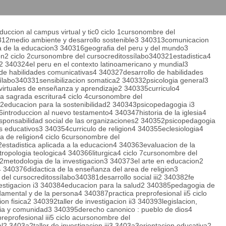
uccion al campus virtual y tic0 ciclo 1cursonombre del
312medio ambiente y desarrollo sostenible3 340313comunicacion
fia de la educacion3 340316geografia del peru y del mundo3
on2 ciclo 2cursonombre del cursocreditossílabo340321estadistica4
2 340324el peru en el contexto latinoamericano y mundial3
 habilidades comunicativas4 340327desarrollo de habilidades
ílabo340331sensibilizacion somatica2 340332psicologia general3
irtuales de enseñanza y aprendizaje2 340335curriculo4
a sagrada escritura4 ciclo 4cursonombre del
2educacion para la sostenibilidad2 340343psicopedagogia i3
6introduccion al nuevo testamento4 340347historia de la iglesia4
sponsabilidad social de las organizaciones2 340352psicopedagogia
s educativos3 340354curriculo de religion4 340355eclesiologia4
a de religion4 ciclo 6cursonombre del
2estadistica aplicada a la educacion4 340363evaluacion de la
ropologia teologica4 340366liturgica4 ciclo 7cursonombre del
72metodologia de la investigacion3 340373el arte en educacion2
 340376didactica de la enseñanza del area de religion3
del cursocreditossílabo340381desarrollo social iii2 340382fe
nvestigacion i3 340384educacion para la salud2 340385pedagogia de
damental y de la persona4 340387practica preprofesional ii5 ciclo
 fisica2 340392taller de investigacion ii3 340393legislacion,
ilia y comunidad3 340395derecho canonico : pueblo de dios4
reprofesional iii5 ciclo acursonombre del
2 3403a2taller de investigacion iii3 3403a3orientacion educativa2