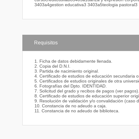
3403a4gestion educativa3 3403a5teologia pastoral3 3
Requisitos
1. Ficha de datos debidamente llenada.
2. Copia del D.N.I.
3. Partida de nacimiento original.
4. Certificado de estudios de educación secundaria or
5. Certificados de estudios originales de otra univer
6. Fotografías del Dpto. IDENTIDAD.
7. Solicitud del grado y recibos de pagos (ver pagos)
8. Certificado de estudios de educación superior orig
9. Resolución de validación y/o convalidación (caso d
10. Constancia de no adeudo a caja.
11. Constancia de no adeudo de biblioteca.