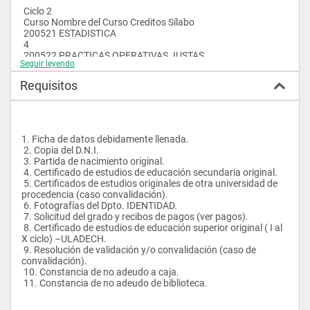
 Ofrecer una rigurosa formación disciplinar y motivación por el 
 Ciclo 2
autoaprendizaje y el perfeccionamiento continuo.
 Curso Nombre del Curso Creditos Sílabo
 200521 ESTADISTICA
 Orientar la vocación de servicio a favor del individuo, la 
 4  
sociedad y el bien común.
 200522 PRACTICAS OPERATIVAS JUSTAS
Seguir leyendo
 3  
 Fomentar el espíritu investigativo orientado a la 
 200523 VIDA ESPIRITUAL
transformación social.
Requisitos
 2  
 200524 GEOGRAFIA TURISTICA
 Desarrollar una formación informática y de idioma inglés que 
 4  
le permita incorporarse al mundo globalizado.
 200525 COMUNICACION APLICADA AL TURISMO
 3  
 Formar profesionales altamente competitivos en el campo de 
1. Ficha de datos debidamente llenada.
 200526 REALIDAD TURISTICA
la administración de empresas turísticas.
 2. Copia del D.N.I.
 4  
 3. Partida de nacimiento original.
 200527 INGLES TURISTICO II
 4. Certificado de estudios de educación secundaria original. 
 2  
 5. Certificados de estudios originales de otra universidad de 
procedencia (caso convalidación).
 Ciclo 3
 6. Fotografías del Dpto. IDENTIDAD.
 Curso Nombre del Curso Creditos Sílabo
 7. Solicitud del grado y recibos de pagos (ver pagos).
 200531 ASUNTOS CONSUMIDORES
 8. Certificado de estudios de educación superior original ( I al 
 2  
X ciclo) –ULADECH.
 200532 CULTURAS VIVAS
 9. Resolución de validación y/o convalidación (caso de 
 3  
convalidación).
 200533 HISTORIA DE LA CULTURA
 10. Constancia de no adeudo a caja.
 4  
 11. Constancia de no adeudo de biblioteca.
 200534 ESTADISTICA APLICADA AL TURISMO
 4  
 200535 ECOTURISMO