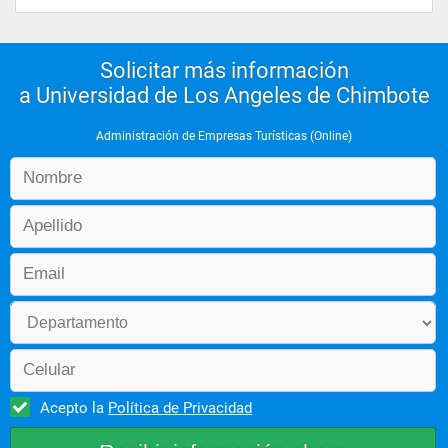
 3  
 200536 TECNICAS DE GUIADO
 3  
 200537 INGLES TURISTICO III
Solicitar más información
 2  
a Universidad de Los Angeles de Chimbote
 Ciclo 4
 Curso Nombre del Curso Creditos Sílabo
Administración de Empresas Turísticas (Online)
 200541 GOBERNANZA DE LAS ORGANIZACIONES
 2  
 200542 PSICOLOGIA SOCIAL DEL TURISMO
 3  
 200543 CONTABILIDAD EN LAS EMPRESAS TURISTICAS
 3  
 200544 LEGISLACION TURISTICA
 3  
 200545 TRANSPORTE TURISTICO
 4  
 200546 CIRCUITOS Y PAQUETES TURISTICOS
 4  
 200547 INGLES TURISTICO IV
 2  
 Ciclo 5
 Curso Nombre del Curso Creditos Sílabo
Acepto la
Política de Privacidad
 200551 PRACTICAS LABORALES
 2  
 200552 ORGANIZACION DE CONGRESOS Y EVENTOS